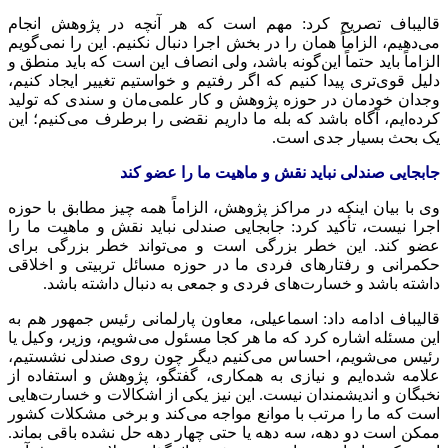
قالیباف تصریح کرد: مهم است که هر آنچه در پژوهش انجام
می‌دهیم، الزاماً همان را در بخش اجرا دنبال نکنیم. این را نمی‌گویم
الزاماً باید حتماً این‌گونه باشد، ولی انصاف این است که باید منطق و
دلیل قوی‌تری پیدا کنیم که اگر رفتیم و خواستیم تغییر ایجاد کنیم،
وجدان خودمان در حوزه پژوهش و کار علمی‌مان و سندی که تولید
کرده‌ایم، آگاه باشد که بله ما داریم نقضی را برطرف می‌کنیم؛ این
یک بحث بسیار جدی است.
جابجایی صندلی نباید نقش و ماهیت ما را عضو کند
وی با بیان اینکه در مراکز پژوهش، الزاماً همه چیز مطابق با حوزه
اجرا نیست، تأکید کرد: جابجایی صندلی نباید نقش و ماهیت ما را
عضو کند. این خطر بزرگی است و می‌تواند خطر بزرگی برای
حکمرانی و رفتارهای فردی ما در حوزه مسائل تربیتی و اخلاقی
داشته باشد و خسارت‌های فردی و جمعی به دنبال داشته باشد.
قالیباف ادامه داد: اسماعیلی، معاون پارلمانی رئیس جمهور هم به
این مسئله اشاره کرد که ما هر کجا مسئول می‌شویم، وزیر، وکیل یا
رئیس می‌شویم، احساس می‌کنیم دیگر چون روی صندلی نشستیم،
علامه شده‌ایم و نیازی به همکاری، گفتگو، پژوهش و استفاده از
نخبگان و اندیشمندان نیست. این نیز یکی از اشکالات و خسارت‌هایی
است که ما را مرتب با موانع مواجه می‌کند و برخی مشکلات کشور
ممکن است دو دهه، سه دهه یا حتی چهار دهه حل نشده باقی بماند.