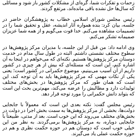
زحمات و تفکرات شما، گره‌ای از مشکلات کشور باز شود و مسائلی
که سال‌ها حل نشده باقی مانده‌اند، مرتفع گردند.
رئیس مجلس شورای اسلامی خطاب به پژوهشگران حاضر در
جلسه، بیان کرد: بنده همواره آثار اندیشه، عقل و تحقیق شما را در
تصمیمات مشاهده می‌کنم. خدا قوت می‌گویم و از همه شما عزیزان
صمیمانه تشکر می‌کنم.
وی ادامه داد: من قبل از این جلسه، با مدیران مرکز پژوهش‌ها در
سطوح مختلف نشستی داشتم. البته در طول سال مدام در خدمت
دوستان مرکز پژوهش‌ها هستیم. نکته‌ای که می‌خواهم در اینجا به آن
اشاره کنم، این است که مسئله‌ای که بیش از هر چیزی در کشور
داریم از آن آسیب می‌بینیم، موضوع حکمرانی در کشور است؛ یعنی
یکی از نکات مهمی که مرکز پژوهش‌ها باید به آن توجه کند، این
است که همان طور که مرکز پژوهش‌ها در بخش‌های مختلف
تولیدات دارد و مطالبش را عرضه می‌کند، مهم‌ترین بحث این است
که بتواند دانش حکمرانی را مورد توجه قرار دهد.
رئیس مجلس گفت: نکته بعدی این است که معمولاً با جابجایی
دولت‌ها، بخشی از مرکز پژوهش‌ها به سمت بخش اجرا در دولت در
بخش‌های مختلف می‌روند که این خوب است. بعد از مدتی، طبیعتاً با
جابجایی دوباره، به مرکز پژوهش‌ها برمی‌گردند. به نظر من این
خیلی خوب است که دوستان هم در حوزه حکمت نظری و هم در
حوزه حکمت عملی یاد می‌گیرند.