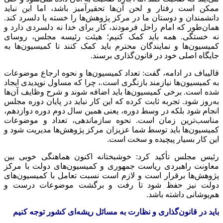
ممکن است رفتار و لحن آن‌ها تحقیرآمیز باشد، اما این نباید
دانشمندان و دوستان ما در مرکز پژوهش‌ها را خسته یا دلسرد کند.
همان‌طور که امام راحل فرمودند، کار برای خدا نه دلسردی دارد و
نه خستگی. همه باید کمک کنیم؛ هیئت رئیسه مجلس، روسای
کمیسیون‌ها و نمایندگان محترم باید کمک کنند تا کمیسیون‌ها به
جایگاه اصلی خود در قانون‌گذاری برسند.
قالیباف در ادامه، گفت: تعداد کمیسیون‌ها و نحوه ارجاع موضوعات
به کمیسیون‌ها نیازمند بازنگری است.، چرا که مساول نوپدیدی ایجاد
شده است. برخی کمیسیون‌ها باید اضافه شوند و شرح وظایف آن‌ها
به‌روز شود. تجربه ثابت کرده که این کار نباید در پایان دوره مجلس
انجام شود بلکه در وسط دوره، یعنی همین سال دوم دوره دوازدهم،
مناسب‌ترین زمان است. نحوه سازماندهی، تعداد و موضوعات
کمیسیون‌ها باید توسط شما عزیزان مرکز پژوهش‌ها مدیریت شود و
این کار بسیار پیچیده و سخت است.
رئیس مجلس تأکید کرد: خوشبختانه اکنون هماهنگی خوبی بین
معاونت راهبردی ریاست جمهوری و کمیسیون‌های دولت با مرکز
پژوهش‌ها برقرار است و لازم است نسبت تعامل با کمیسیون‌های
دولت نیز حفظ شود تا رفت و برگشت موضوعات درست و
هم‌پوشانی داشته باشد.
باید در قانون‌گذاری و نظارت به مسائل ریشه‌ای کشور توجه کنیم