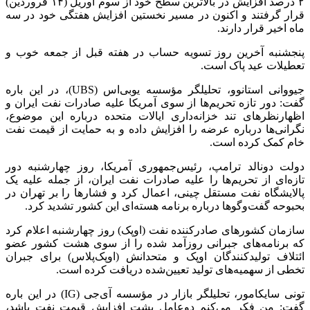
۲ درصد افزایش در بالاترین سطح خود از سوم آوریل (۱۴ فروردین)
قرار گرفتند و اکنون در مسیر نخستین افزایش هفتگی خود در سه
ماه اخیر قرار دارند.
پنجشنبه آخرین روز تسویه حساب در هفته قبل از جمعه خوب و
تعطیلات عید پاک است.
جیووانی استانوو، تحلیلگر مؤسسه یوبی‌اس (UBS)، در این باره
گفت: دور تازه تحریم‌ها از سوی آمریکا علیه صادرات نفت ایران و
اظهارنظرهای تند خزانه‌داری ایالات متحده درباره این موضوع،
نگرانی‌ها درباره عرضه را افزایش داده و به حمایت از قیمت نفت
خام کمک کرده است.
دولت دونالد ترامپ، رئیس‌جمهوری آمریکا، روز چهارشنبه دور
تازه‌ای از تحریم‌ها را علیه صادرات نفت ایران، از جمله علیه یک
پالایشگاه نفت مستقل چینی، اعمال کرد و فشارها را بر تهران در
بحبوحه گفت‌وگوها درباره برنامه هسته‌ای این کشور تشدید کرد.
سازمان کشورهای صادرکننده نفت (اوپک) روز چهارشنبه اعلام کرد
که برنامه‌های جبرانی روزآمد شده را از سوی هشت کشور عضو
ائتلاف تولیدکنندگان اوپک و متحدانش (اوپک‌پلاس) برای جبران
تخطی از سهمیه‌های تولید تعیین‌شده دریافت کرده است.
تونی سایکامور، تحلیلگر بازار در مؤسسه آی‌جی (IG) در این باره
گفت: من فکر می‌کنم دوعامل پشت افزایش قیمت نفت باشد،