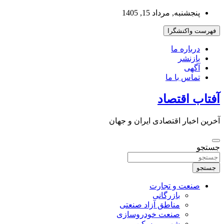
به
پنجشنبه, مرداد 15, 1405
محتوا
بروید
فهرست واکنشگرا
درباره ما
بازنشر
آگهی
تماس با ما
آفتاب اقتصاد
آخرین اخبار اقتصادی ایران و جهان
جستجو
جستجو
صنعت و تجارت
بازرگانی
مناطق آزاد صنعتی
صنعت خودروسازی
شهر و مسکن