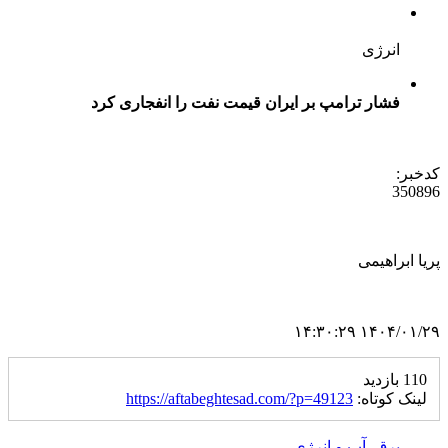
انرژی
فشار ترامپ بر ایران قیمت نفت را انفجاری کرد
کدخبر:
350896
پریا ابراهیمی
۱۴۰۴/۰۱/۲۹ ۱۴:۳۰:۲۹
110 بازدید
لینک کوتاه:
https://aftabeghtesad.com/?p=49123
برق، آب و انرژی