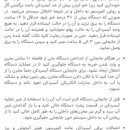
خودداری کنید زیرا خم کردن بیش از حد آبسردکن باعث برگشتن گاز
و روغن کمپرسور به داخل و در نتیجه اختلال سیستم می‌شود. در
صورتی که دستگاه بیش از ۳۰ درجه خم شود حداقل تا ۱۲ ساعت
دستگاه را به برق نزنید و آن را در حالت ایستاده قرار دهید. به هیچ
وجه آبسردکن را به حالت پهلو نخوابانید و همیشه آن را در حالت
ایستاده قرار دهید. حتی در صورت رعایت کلیه نکات گفته شده پس
از جابجایی بین ۳ الی ۵ ساعت صبر کنید و سپس دستگاه را به برق
وصل نمایید.
در هنگام جابجایی از انداختن دستگاه حتی از فاصله ۱۰ سانتی متری
و وارد شدن ضربه به دستگاه جلوگیری کنید تا در عملکرد دستگاه
اختلال ایجاد نشود. برای جابجایی دستگاه آبسردکن حتماً مخزن را از
آن جدا کنید تا با تکان دادن دستگاه مخزن روی زمین نیفتد و نشکند
یا آب به داخل مدارات الکتریکی آبسردکن نفوذ نکند و دستگاه
نسوزد.
قبل از جابجایی دستگاه لازم است آب آن را با استفاده از شیر تخلیه
آبسردکن در قسمت پشت دستگاه خالی کنید و با باز گذاشتن شیر
آب سرد و گرم نیز مخزن‌های داخلی را به طور کامل خالی کنید تا از
ریختن آب به داخل سیستم حین جابجایی جلوگیری شود.
اتصالات برقی آبسردکن مانند کمپرسور، هیتر آبجوش و برد