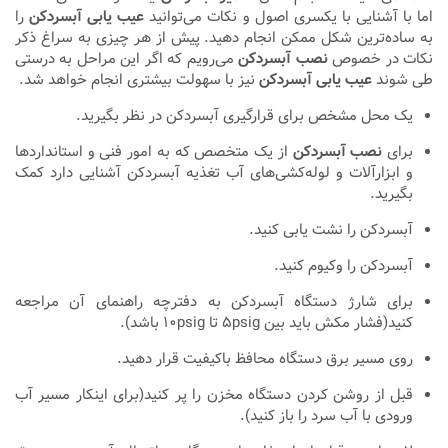
اما با آشنایی با یکسری اصول و نکات می‌توانید
عیب یابی آبسردکن
را
به ساده‌ترین شکل ممکن انجام دهید. پیش از هر چیزی به سراغ ذکر
نکات در خصوص
نصب آبسردکن
می‌رویم که اگر این مراحل به درستی
طی شوند
عیب یابی آبسردکن
نیز با سهولت بیشتری انجام خواهد شد.
یک محل مشخص برای قرارگیری آبسردکن در نظر بگیرید.
برای
نصب آبسردکن
از یک متخصص که به امور فنی و استانداردها
و ابزارآلات و لوله‌کشی‌های آب تغذیه آبسردکن آشنایی دارد کمک
بگیرید.
آبسردکن را نشت یابی کنید.
آبسردکن را وکیوم کنید.
برای شارژ دستگاه آبسردکن به دفترچه راهنمای آن مراجعه
کنید(فشار مکش باید بین ۵psig تا ۱۰psig باشد).
روی مسیر برق دستگاه محافظ باکیفیت قرار دهید.
قبل از روشن کردن دستگاه مخزن را پر کنید(برای اینکار مسیر آب
ورودی با آب سرد را باز کنید).