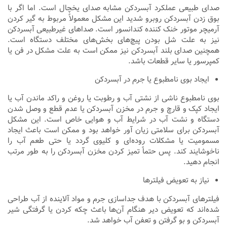
صدای طبیعی عملکرد آبسردکن مشابه صدای یخچال است. اما اگر با
بوق زدن آبسردکن روبرو شدید این مشکل معمولاً مربوط به گیر کردن
آرمیچر موتور خنک کننده کندانسور است. صداهای غیرطبیعی آبسردکن
نیز به علت شل بودن پیچ‌های بخش‌های مختلف دستگاه است.
همچنین صدای بلند آبسردکن نیز ممکن است به علت مشکل در فن یا
کمپرسور یا سایر قطعات باشد.
ایجاد بوی نامطبوع یا جرم در آبسردکن
بوی نامطبوع ناشی از نشتی آب و رطوبت یا روغن و راکد ماندن آب یا
ایجاد کپک و قارچ و جرم در مخزن آبسردکن یا عدم قطع و وصل شدن
دستگاه و نشت آب در شرایط آب و هوایی خاص است. این مشکل
آبسردکن برای سلامتی زیان آور خواهد بود و ممکن است باعث ایجاد
مسمومیت یا مشکلات روده‌ای و کلیوی گردد یا حتی طعم آب را
ناخوشایند کند. پس حتماً تمیز کردن مخزن آبسردکن را به طور مرتب
انجام دهید.
نیاز به تعویض فیلترها
فیلترهای آبسردکن با هدف جداسازی جرم و مواد آلاینده از آب طراحی
شده‌اند که تعویض دیر هنگام آن‌ها باعث چکه کردن یا گرفتگی شیر
آبسردکن و بو گرفتن و تعفن آب خواهد شد.