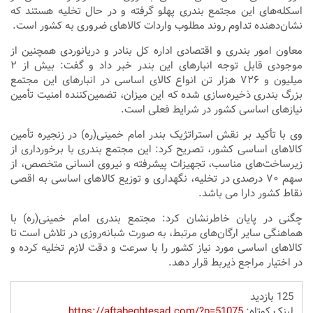
اسکله‌های این مجتمع بندری پهلو گرفته و در حال تخلیه هستند که
نشان‌دهنده تداوم روند مطلوب واردات کالاهای ضروری به کشور است.
معاون امور بندری و اقتصادی اداره کل بنادر و دریانوردی همچنین از
موجودی قابل توجه انبارهای این بندر خبر داد و گفت: بیش از ۲
میلیون و ۷۲۶ هزار تن انواع کالای اساسی در انبارهای این مجتمع
بزرگ بندری ذخیره‌سازی شده که این میزان، تضمین‌کننده امنیت تأمین
نیازهای اساسی کشور در شرایط فعلی است.
وی با تأکید بر نقش استراتژیک بندر امام خمینی(ره) در زنجیره تأمین
کالاهای اساسی کشور، تصریح کرد: این مجتمع بندری با برخورداری از
زیرساخت‌های مناسب، تجهیزات پیشرفته و نیروی انسانی متخصص، از
سهم ۷۰ درصدی در تخلیه، نگهداری و توزیع کالاهای اساسی به اقصی
نقاط کشور دارا می باشد.
چگنی در پایان خاطرنشان کرد: مجتمع بندری امام خمینی(ره) با
هماهنگی سایر ارگان‌های مرتبط، به صورت شبانه‌روزی در تلاش است تا
کالاهای اساسی مورد نیاز کشور را با سرعت و دقت لازم تخلیه کرده و
در اختیار مراجع ذیربط قرار دهد.
125 بازدید
لینک کوتاه:
https://aftabeghtesad.com/?p=51075