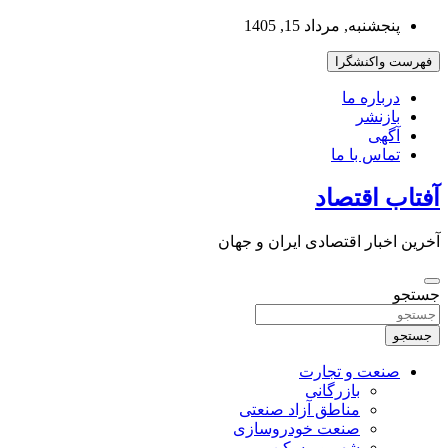
به
پنجشنبه, مرداد 15, 1405
محتوا
بروید
فهرست واکنشگرا
درباره ما
بازنشر
آگهی
تماس با ما
آفتاب اقتصاد
آخرین اخبار اقتصادی ایران و جهان
جستجو
جستجو
صنعت و تجارت
بازرگانی
مناطق آزاد صنعتی
صنعت خودروسازی
شهر و مسکن