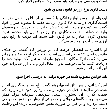
است و بررسی این موارد باید مورد توجه مجلس قرار گیرد.
دست‌کاری نرخ ارز در قانون محدود شود
ایزدپناه از انجمن لوازم‌خانگی با گله‌مندی از بلااجرا شدن ضوابط
قیمت‌گذاری در ماده ۳۸ قانون برنامه هفتم با مصوبه سران قوا،
گفت: سرکوب نرخ دلار باعث کاهش صادرات و افزایش غیرمعمول
واردات خواهد شد. دست‌کاری نرخ ارز در قانون باید محدود شود.
محدود کردن صادرات در قانون قید شده، اما دولت با رفع تعهد
ارزی صادرات را محدود می‌کند.
او با اشاره به انحصار عرضه کالا در بورس کالا گفت: این خلاف
قانون و اصل ۴۴ قانون اساسی است. نکته دیگر اینکه ۱۸ ماه زمان
می‌برد که صادرکنندگان ما مجوز واردات ماشین‌آلات تولید خود را
دریافت کنند. ما می‌خواهیم بدون انتقال ارز و یا با ارز صادرات خود
این اقدام انجام شود.
باید قوانین مصوب شده در حوزه تولید، به درستی اجرا شود
امیر کشانی، رئیس اتاق اصفهان هم گفت: باید سرمایه گذاری انجام
شده در سال‌های قبل در حوزه تولید، سودآور شود. در بازاری که
قیمت گذاری آن دستوری است، سوددهی سرمایه مولد کمتر
می‌شود. باید بنگاه‌های دولتی و خصولتی از رقابت با بخش خصوصی
دست بردارند و در غیر این صورت بخش خصوصی، بازنده این رقابت
خواهد بود.