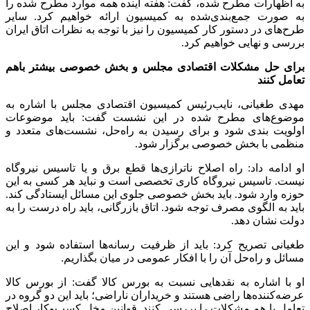
به اظهارات مطرح شده، گفت: هفته آینده همه موارد مطرح شده را
به صورت جمع‌بندی‌شده به کمیسیون ارائه خواهیم کرد. سایر
طرح‌های در دستور کار کمیسیون را نیز با توجه به نظرات اتاق ایران
بررسی و نهایی خواهیم کرد.
برای حل مشکلات اقتصادی مجلس و بخش خصوصی بیشتر باهم
تعامل کنند
مهدی طغیانی، نایب‌‎رئیس کمیسیون اقتصادی مجلس با اشاره به
موضوع‌های مطرح شده در این نشست گفت: باید موضوعات
اولویت بندی شود و برای رسیدن به راه‌حل، نشست‌های متعدد و
منظمی با بخش خصوصی برگزار شود.
او ادامه داد: راه اصلاح ناترازی‌ها قطع برق و یا تاسیس نیروگاه
نیست. تاسیس نیروگاه کاری تخصصی است و نباید هر کسی به این
حوزه وارد شود. باید بخش خصوصی جلوی این مسائل ایستادگی کند.
باید به الگوی مصرف توجه شود. اتاق بازرگانی، باید راه درست را به
دولت نشان دهد.
طغیانی تصریح کرد: باید از ظرفیت رسانه‌ها استفاده شود و این
مسائل و راه‌حل آن را با افکار عمومی در میان بگذاریم.
او با اشاره به نقد‌هایی نسبت به بورس کالا گفت: از بورس کالا
عرضه‌کننده‌ها راضی هستند و خریداران ناراضی؛ باید این دو گروه در
تعامل با هم مشکلات را بررسی کنند. قوانین مخل کسب‌وکار اصلاح