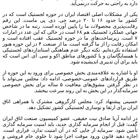
دارد به راحتی به حرکت درنمی‌آید.
یکی از مشکلات اصلی اقتصاد ایران در حوزه لجستیک است که در
کشور ما حدود ۱۶ تا ۲۰ درصد جی. دی. پی ماست. این رقم
رقابت‌پذیری محصولات ما را پایین آورده است. رتبه ما در شاخص
جهانی عملکرد لجستیک هم ۶۸ است در حالی که این عدد در امارات
۷ است. زیرساخت‌های ما در حوزه لجستیک عقب افتاده است و
امکان رقابت را از ما گرفته است. ما از صنعت ۴ در این حوزه هنوز
استفاده نکرده‌ایم. نکته دیگر عدم هماهنگی استاندارد‌های لجستیکی
با همسایگانمان و با کشور‌های مناطق اکو و سی. آی. اس است که
باید برای آن تدبیری اندیشیده شود.
او با اشاره به علاقه‌مندی بخش خصوصی برای ورود به این حوزه از
طریق قرارداد‌های عمومی-خصوصی، ادامه داد: مجلس می‌تواند با
در نظر گرفتن مشوق‌های معافیت ۵ ساله برای بخش خصوصی
سرمایه‌گذار در این بخش به این روند سرعت ببخشد.
حسینی پیشنهاد کرد: مجلس کارگروهی مشترک با همراهی اتاق
ایران برای ارتقا و نوسازی لجستیکی کشور تشکیل دهد.
در ادامه آریا صادق نیت حقیقی، عضو کمیسیون صنعت اتاق ایران
گفت: قبل از انجام سرمایه گذاری جدید، باید امنیت سرمایه گذاری
تأمین شود. سرمایه از جایی که در آن امنیت ندارد، فراری است.
اجازه دهید قانون ورود موقت اجرا شود تا جلوی خام فروشی و