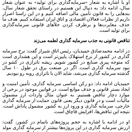
او با اشاره به شعار «سرمایه‌گذاری برای تولید» به عنوان شعار
سال، ادامه داد: به دنبال این هستیم در راستای تحقق شعار سال،
بند‌هایی را به قانون تأمین مالی اضافه کنیم و در این راستا اصرار
داریم از نظرات فعالان اقتصادی و اتاق ایران استفاده کنیم. هدف ما
حذف مغایرت‌ها و برطرف کردن خلأ‌های قانونی سرمایه‌گذاری
برای تولید است.
تناقص قانونی به جذب سرمایه گذاری لطمه می‌زند
در ادامه محمدصادق حمیدیان، رئیس اتاق شیراز گفت: نرخ سرمایه
گذاری در کشور از نرخ استهلاک پایین‌تر است و این هشداری است
که متوجه پیری صنایع در کشور شویم. ریشه ناترازی در کشو در
نبود سرمایه گذاری است. اگر در صنعت برق در طول ۱۰ سال
گذشته سرمایه گذاری می‌شد، شاید الان با ناترازی روبه رو نبودیم.
حمیدیان ادامه داد: دو رکن اساسی سرمایه گذاری، تأمین امنیت و
ایجاد بستر قانونی و حذف موانع است. در قوانین موجود در برخی از
موارد دچار تناقض هستیم. به عنوان مثال واردات ارز مشمول
مالیات است و در قانون دیگر یعنی قانون حمایت از سرمایه گذاری
خارجی، سرمایه گذاری و ورود ارز به کشور مشمول پاداش است.
نتیجه این تناقض‌ها، افزایش قاچاق است.
او در ادامه با اشاره به حجم پروژه‌های ناتمام در کشور، گفت:
ارزش سرمایه گذاری در این پروژه‌ها بیشتر از سرمایه گذاری مولد