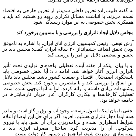
به گفته طبیب‌زاده تحریم داخلی شدیدتر از تحریم خارجی به اقتصاد
لطمه می‌زند. با انباشت مسائل تکراری روبه رو هستیم که باید با
همفکری بخش خصوصی به این موارد رسیدگی شود.
مجلس دلایل ایجاد ناترازی را بررسی و با مسببین برخورد کند
آرش نجفی، رئیس کمیسیون انرژی اتاق ایران، با اشاره به ناموفق
بودن تحقق اهداف چشم‌انداز ۲۰ ساله ایران، گفت: مجلس باید در
تحقیق و تفحصی دلایل این امر را بررسی کند.
او با بیان اینکه از هفته آینده تعطیلی واحد‌های تولیدی تحت تأثیر
ناترازی انرژی آغاز خواهد شد، ادامه داد: آیا بخش خصوصی باید
پاسخگوی اضمحلال اقتصاد و صنعت کشور باشد. مجلس باید دلایل
این اتفاق را بررسی کند و با مقصرین برخورد کند. بخش خصوصی
پیشنهادات زیادی داشته و ارائه کرده، اما به آنها توجهی نشده است.
تعطیلی کارخانه‌ها و بیکاری کارگران آغاز جریان نارضایتی‌ها در
جامعه خواهد بود.
نجفی با بیان اینکه اصول توسعه، وجود آب و برق و گاز است و ما در
همه اینها دچار ناترازی هستیم، افزود: اگر برای حل این اوضاع اعلام
شرایط اضطراری نشده و برنامه‌ریزی برای آن نشود باید با نیروی
سرکوب، آن را مدیریت کرد. ساختار مصرف انرژی باید با
بهینه‌سازی، مدیریت شود، اما هنوز در دستور کار دولت نیست.