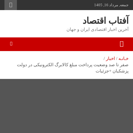
جمعه, مرداد 16, 1405
توا
وید
آفتاب اقتصاد
آخرین اخبار اقتصادی ایران و جهان
خـانـه
اخبار
صفر تا صد وضعیت پرداخت مبلغ کالابرگ الکترونیکی در دولت
پزشکیان +جزئیات