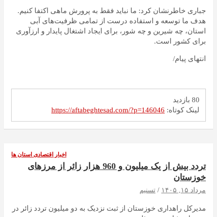
جباری خاطرنشان کرد: ما نباید فقط به پرورش ماهی اکتفا کنیم.
هدف ما توسعه و استفاده درست از تمامی ظرفیت‌های آبی
استان، چه شیرین و چه شور، برای ایجاد اشتغال پایدار و ارزآوری
برای کشور است.
انتهای پیام/
80 بازدید
لینک کوتاه:
https://aftabeghtesad.com/?p=146046
اخبار اقتصادی استان ها
تردد بیش از یک میلیون و 960 هزار زائر از مرزهای
خوزستان
مرداد ۱۵, ۱۴۰۵
تسنیم
مدیرکل راهداری خوزستان از ثبت نزدیک به دو میلیون تردد زائر در