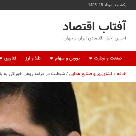
ه
یکشنبه, مرداد 18, 1405
حتوا
روید
آفتاب اقتصاد
آخرین اخبار اقتصادی ایران و جهان
صنعت و تجارت
بورس و سهام
طلا و ارز
فناوری
خـانـه
کشاورزی و صنایع غذایی
شیطنت‌ در عرضه روغن‌ خوراکی به باز