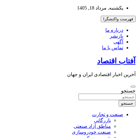
به
یکشنبه, مرداد 18, 1405
محتوا
بروید
فهرست واکنشگرا
درباره ما
بازنشر
آگهی
تماس با ما
آفتاب اقتصاد
آخرین اخبار اقتصادی ایران و جهان
جستجو
جستجو
صنعت و تجارت
بازرگانی
مناطق آزاد صنعتی
صنعت خودروسازی
شهر و مسکن