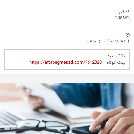
کدخبر:
338663
۱۴۰۳/۰۸/۰۱ ۰۷:۰۰:۰۰
112 بازدید
لینک کوتاه:
https://aftabeghtesad.com/?p=20201