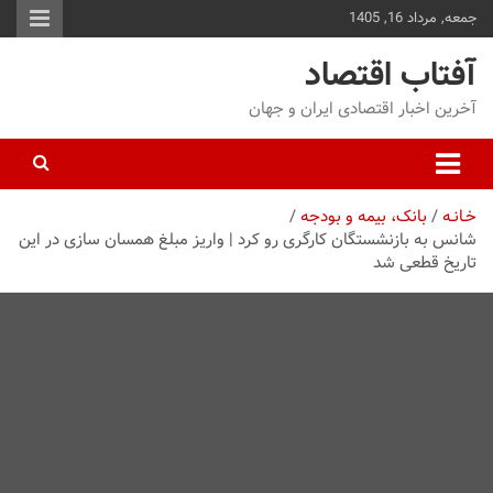
جمعه, مرداد 16, 1405
توا
وید
آفتاب اقتصاد
آخرین اخبار اقتصادی ایران و جهان
خـانـه
بانک، بیمه و بودجه
شانس به بازنشستگان کارگری رو کرد | واریز مبلغ همسان سازی در این
تاریخ قطعی شد