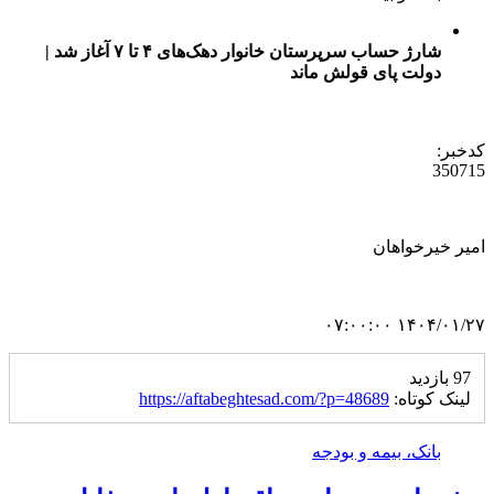
شارژ حساب سرپرستان خانوار دهک‌های ۴ تا ۷ آغاز شد |
دولت پای قولش ماند
کدخبر:
350715
امیر خیرخواهان
۱۴۰۴/۰۱/۲۷ ۰۷:۰۰:۰۰
97 بازدید
لینک کوتاه:
https://aftabeghtesad.com/?p=48689
بانک، بیمه و بودجه