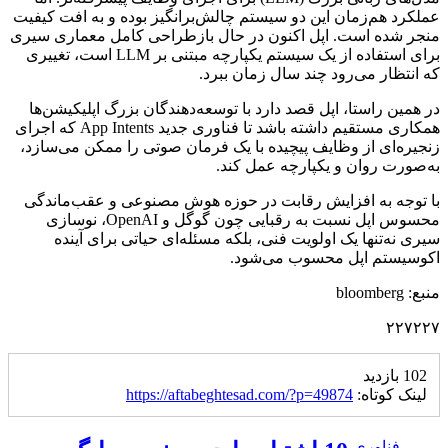
عملکرد هم‌زمان این دو سیستم چالش‌برانگیز بوده و به افت کیفیت
منجر شده است. اپل اکنون در حال بازطراحی کامل معماری سیری
برای استفاده از یک سیستم یکپارچه مبتنی بر LLM است، تغییری
که انتظار می‌رود چند سال زمان ببرد.
در همین راستا، اپل قصد دارد با توسعه‌دهندگان بزرگ اپلیکیشن‌ها
همکاری مستقیم داشته باشد تا فناوری جدید App Intents که اجرای
زنجیره‌ای از وظایف پیچیده با یک فرمان صوتی را ممکن می‌سازد،
به‌صورت روان و یکپارچه عمل کند.
با توجه به افزایش رقابت در حوزه هوش مصنوعی و عقب‌ماندگی
محسوس اپل نسبت به رقبایی چون گوگل و OpenAI، نوسازی
سیری نه‌تنها یک اولویت فنی، بلکه مسئله‌ای حیاتی برای آینده
اکوسیستم اپل محسوب می‌شود.
منبع: bloomberg
۲۲۷۲۲۷
102 بازدید
لینک کوتاه:
https://aftabeghtesad.com/?p=49874
فناوری