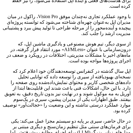
برای هدست‌های فعلی و آینده اپل استفاده می‌شود، را نیز حفظ
کرده است.
با وجود عملکرد تجاری نه‌چندان موفق Vision Pro، راکول در میان
مدیران اپل به‌عنوان چهره‌ای شناخته می‌شود که توانسته پروژه‌ای
پیچیده و آینده‌محور را از مرحله طراحی تا تولید پیش ببرد و پشتیبانی
مدیریت ارشد را جلب کند.
از سوی دیگر، تیم هوش مصنوعی و یادگیری ماشین اپل، که
درون‌سازمانی با عنوان «AI/MLess» مورد انتقاد قرار گرفته، در
ماه‌های اخیر با مشکلات مدیریتی، اختلافات در رویکرد و ضعف در
اجرای پروژه‌ها مواجه بوده است.
اپل سال گذشته در کنفرانس توسعه‌دهندگان خود اعلام کرد که
نسخه‌ای بهبودیافته از سیری را توسعه داده که توانایی تحلیل
داده‌های شخصی کاربر و محتوای نمایش‌داده‌شده روی صفحه را
دارد. با این حال، اشکالات فنی باعث شدند این قابلیت‌ها ابتدا از
آوریل به مه موکول شوند و در نهایت نیز بدون تاریخ دقیق، به تعویق
بیفتند. طبق اظهارات یکی از مدیران پیشین، سیری در یک‌سوم
موارد عملکرد درستی نداشته و این وضعیت را «خجالت‌آور» توصیف
کرده بود.
در حال حاضر، سیری بر پایه دو سیستم مجزا عمل می‌کند: یکی
برای فرمان‌های سنتی مثل تنظیم زمان‌سنج و دیگری مبتنی بر
مدل‌های زبانی بزرگ (LLM) برای اجرای وظایف پیشرفته‌تر. اما