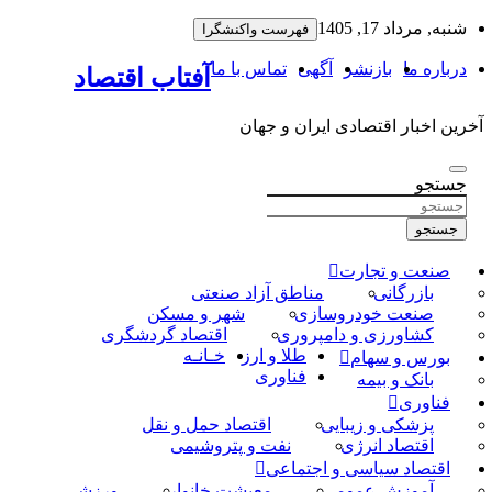
به
شنبه, مرداد 17, 1405
فهرست واکنشگرا
محتوا
بروید
درباره ما
بازنشر
آگهی
تماس با ما
آفتاب اقتصاد
آخرین اخبار اقتصادی ایران و جهان
جستجو
جستجو
صنعت و تجارت
بازرگانی
مناطق آزاد صنعتی
صنعت خودروسازی
شهر و مسکن
کشاورزی و دامپروری
اقتصاد گردشگری
طلا و ارز
خـانـه
بورس و سهام
فناوری
بانک و بیمه
فناوری
پزشکی و زیبایی
اقتصاد حمل و نقل
اقتصاد انرژی
نفت و پتروشیمی
اقتصاد سیاسی و اجتماعی
آموزش عمومی
معیشت خانوار
ورزشی