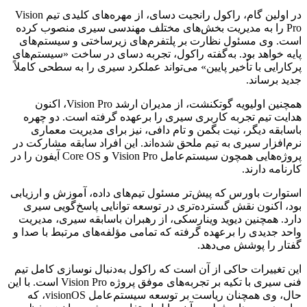
در اولین گام، راکول رانجیت دسای، از مهره‌های کلیدی تیم Vision
Pro را به مدیریت بخش‌های مختلف مهندسی سیری منصوب کرده
است. وی مسئول نظارت بر پلتفرم‌های زیرساختی و سیستم‌های
پایه خواهد بود. به‌گفته راکول، تجربه دسای در ساخت «سیستم‌های
پرکارایی با تأخیر پایین» می‌تواند عملکرد سیری را به سطحی کاملاً
جدید برساند.
همچنین اولیویه گوتکنشت، از مدیران ارشد Vision Pro، اکنون
هدایت تیم تجربه کاربری سیری را برعهده گرفته است. دو چهره
باسابقه دیگر، نیت بگمن و تام دافی، نیز برای مدیریت معماری
نرم‌افزار سیری به تیم ملحق شده‌اند. این افراد سابقه مشارکت در
پروژه‌هایی همچون سیستم‌عامل Vision Pro و Core OS آیفون را در
کارنامه دارند.
استوارت باورس که پیش‌تر مسئول تیم‌های داده، آموزش و ارزیابی
بود، اکنون نقش گسترده‌تری در توسعه توانایی پاسخ‌گویی سیری
دارد. همچنین دیوید وینارسکی، از رهبران باسابقه سیری، مدیریت
واحد جدیدی را برعهده گرفته که تمامی مؤلفه‌های مرتبط با صدا و
گفتار را پوشش می‌دهد.
این تغییرات حاکی از آن است که راکول به‌دنبال نوسازی کامل تیم
فنی سیری با تکیه بر تجربه‌های موفق پروژه Vision Pro است. با این
حال، وی همچنان ریاست بر توسعه سیستم‌عامل visionOS، که