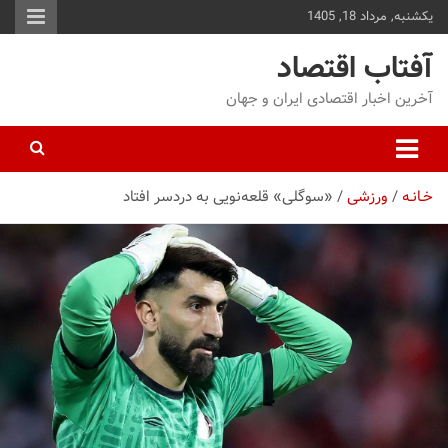
یکشنبه, مرداد 18, 1405
توا
وید
آفتاب اقتصاد
آخرین اخبار اقتصادی ایران و جهان
خـانـه
ورزشی
«سوگلی» قلعه‌نویی به دردسر افتاد