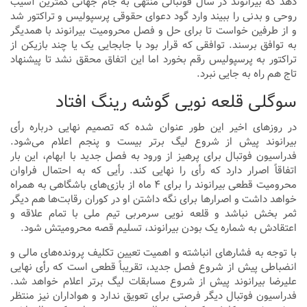
دهد که بیرانوند در سال فوتبالی منتهی به جام جهانی کمترین آسیب
روحی و بدنی را ببیند وارد گود دعوای حقوقی پرسپولیس و تراکتور شد
و از طرفین خواست تا برای حل و فصل محرومیت بیرانوند با همدیگر
به توافق برسند. توافقی که قرار بود با جابجایی یک یا چند بازیکن از
تراکتور به پرسپولیس رقم بخورد اما این اتفاق محقق نشد تا پیشنهاد
تاج هم راه به جایی نبرد.
سوگلی قلعه نویی گوشه رینگ افتاد
در روزهای اخیر این طور عنوان شده که تصمیم نهایی درباره رأی
بیرانوند پیش از شروع لیگ برتر بیست و پنجم اعلام می‌شود.
فدراسیون فوتبال برای پرهیز از ورود به فصل جدید با ابهام، این بار
اتفاقاً اصرار دارد که رأی را نهایی کند. رأیی که به احتمال فراوان
محرومیت قطعی بیرانوند را برای ۴ ماه از بازی‌های باشگاهی به همراه
خواهد داشت و اصرارها برای نگه داشتن او در کوران رقابت‌ها هم دیگر
ثمر بخش نباشد و قلعه نویی سرمربی تیم ملی با تمام علاقه و
اعتقادش به شماره یک بودن بیرانوند، تسلیم قصه محرومیتش شود.
با توجه به فشارهای انباشته و اهمیت تعیین تکلیف پرونده‌های مالی و
انضباطی پیش از شروع فصل جدید، تقریباً قطعی است که رأی نهایی
علیرضا بیرانوند پیش از شروع مسابقات لیگ برتر اعلام خواهد شد.
فدراسیون فوتبال دیگر فرصتی برای تعویق ندارد و هواداران نیز منتظر