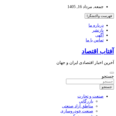
به
جمعه, مرداد 16, 1405
محتوا
بروید
فهرست واکنشگرا
درباره ما
بازنشر
آگهی
تماس با ما
آفتاب اقتصاد
آخرین اخبار اقتصادی ایران و جهان
جستجو
جستجو
صنعت و تجارت
بازرگانی
مناطق آزاد صنعتی
صنعت خودروسازی
شهر و مسکن