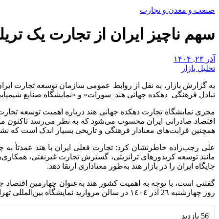
صنعت و معدن و تجارت
سهم ناچیز ایران از تجارت یک تریل
آذر ۲۳, ۱۴۰۴
تحلیل بازار
به گزارش بازار، به نقل از روابط عمومی سازمان توسعه تجارت ایران
تبادل فرهنگی_دهکده جهانی هند_سورات» و «نمایشگاه صنایع شیمیایی
مجری نمایشگاه تجارت دهکده جهانی هند درباره اهمیت توسعه تجارت ب
اقتصاد صادراتی ایران محسوب می‌شود که به نظر می‌رسد تاکنون مور
همچنین قرابت‌های معنادار فرهنگی و تاریخی بسیار اندک است که ن
علی رجب‌زاده خاطرنشان کرد: تجارت فعلی ایران با هند عمدتاً به چ
مانند توسعه کریدورهای ترانزیتی، گسترش تجارت غیرنفتی، همکاری‌ه
جایگاه ایران را در بازار هند به‌طور معناداری ارتقا دهد.
گفتنی است، با توجه به اهمیت کشور هند به‌عنوان چهارمین اقتصاد ج
روز چهارشنبه 2٦ آذر ١٤٠٤ در سالن مروارید نمایشگاه بین‌المللی تهران برگزار خواهد شد.
56 بازدید