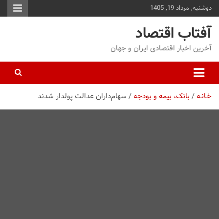
دوشنبه, مرداد 19, 1405
توا
وید
آفتاب اقتصاد
آخرین اخبار اقتصادی ایران و جهان
خـانـه
بانک، بیمه و بودجه
سهام‌داران عدالت پولدار شدند