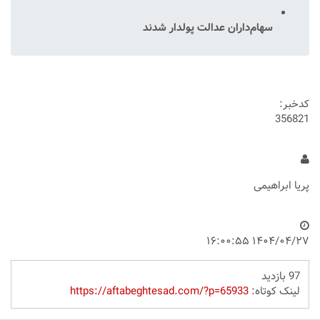
سهام‌داران عدالت پولدار شدند
کدخبر:
356821
پریا ابراهیمی
۱۴۰۴/۰۴/۲۷ ۱۶:۰۰:۵۵
97 بازدید
لینک کوتاه:
https://aftabeghtesad.com/?p=65933