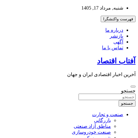
به
شنبه, مرداد 17, 1405
محتوا
بروید
فهرست واکنشگرا
درباره ما
بازنشر
آگهی
تماس با ما
آفتاب اقتصاد
آخرین اخبار اقتصادی ایران و جهان
جستجو
جستجو
صنعت و تجارت
بازرگانی
مناطق آزاد صنعتی
صنعت خودروسازی
شهر و مسکن