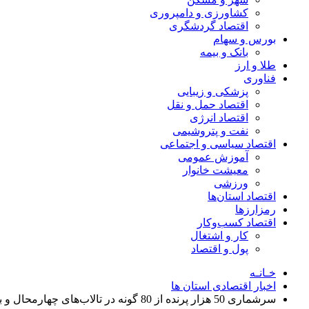
کشاورزی و دامپروری
اقتصاد گردشگری
بورس و سهام
بانک و بیمه
طلا و ارز
فناوری
پزشکی و زیبایی
اقتصاد حمل و نقل
اقتصاد انرژی
نفت و پتروشیمی
اقتصاد سیاسی و اجتماعی
آموزش عمومی
معیشت خانوار
ورزشی
اقتصاد استان‌ها
رمزارزها
اقتصاد کسب‌و‌کار
کار و اشتغال
پول و اقتصاد
خـانـه
اخبار اقتصادی استان ها
سرشماری 50 هزار پرنده از 80 گونه در تالاب‌های چهارمحال و بختیاری