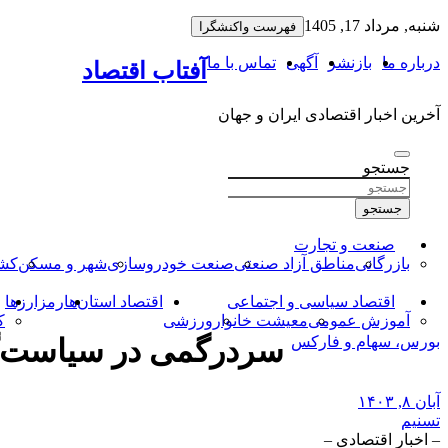
به
شنبه, مرداد 17, 1405
فهرست واکنشگرا
محتوا
بروید
درباره ما
بازنشر
آگهی
تماس با ما
آفتاب اقتصاد
آخرین اخبار اقتصادی ایران و جهان
جستجو
جستجو
صنعت و تجارت
بازرگانی
مناطق آزاد صنعتی
صنعت خودروسازی
شهر و مسکن
کشا
اقتصاد سیاسی و اجتماعی
اقتصاد استان‌ها
رمزارزها
آموزش عمومی
معیشت خانوار
ورزشی
ک
بورس، سهام و فارکس
سردرگمی در سیاست‌گذ
آبان ۸, ۱۴۰۳
تسنیم
– اخبار اقتصادی –