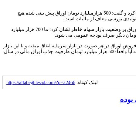
اگرچه سخنگوی ستاد بودجه سازمان برنامه و بودجه در نشستی که به تازگی با اصحاب رسانه داشت، به این دغدغه فعالان بازار سهام اشاره کرد و گفت: 500 هزارمیلیارد تومان اوراق پیش بینی شده هیچ
تولیدی بورسی معاف از مالیات است.
این در حالی است که بر خلاف اظهارات سخنگوی بودجه، داود منظور، رئیس سابق سازمان برنامه و بودجه نیز با اشاره به تاثیر این حجم از اوراق بر وضعیت بازار سهام خاطر نشان کرد: ما 700 هزار میلیارد
بر می‌کنیم. فراموش نکنیم فروش اوراق در هر صورت در بازار سرمایه اتفاق میفته و با این بازار
رقابت میکند. بنابراین میتواند خود به خود در بازار سرمایه تأثیر بگذارد و نرخ سود و نرخ هزینه مالی را افزایش بدهد. لذا باید مطمئن باشیم که آیا واقعا 500 هزار میلیارد تومان ظرفیت جذب اوراق مالی در سال
لینک کوتاه:
https://aftabeghtesad.com/?p=22466