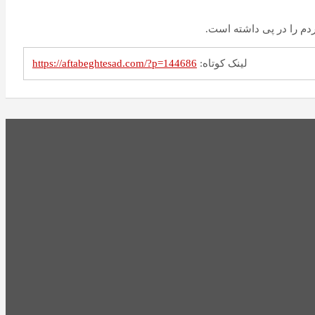
دم را در پی داشته است.
لینک کوتاه:
https://aftabeghtesad.com/?p=144686