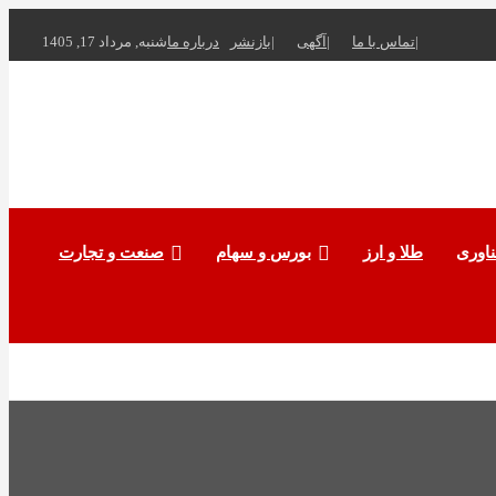
تماس با ما
آگهی
بازنشر
درباره ما
شنبه, مرداد 17, 1405
ناوری
طلا و ارز
بورس و سهام
صنعت و تجارت