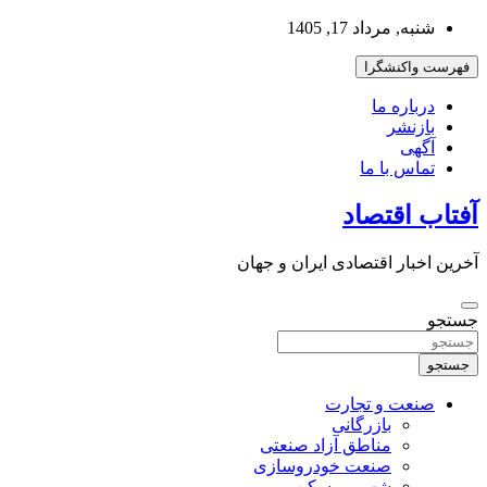
به
شنبه, مرداد 17, 1405
محتوا
بروید
فهرست واکنشگرا
درباره ما
بازنشر
آگهی
تماس با ما
آفتاب اقتصاد
آخرین اخبار اقتصادی ایران و جهان
جستجو
جستجو
صنعت و تجارت
بازرگانی
مناطق آزاد صنعتی
صنعت خودروسازی
شهر و مسکن