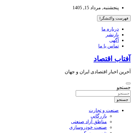
به
پنجشنبه, مرداد 15, 1405
محتوا
بروید
فهرست واکنشگرا
درباره ما
بازنشر
آگهی
تماس با ما
آفتاب اقتصاد
آخرین اخبار اقتصادی ایران و جهان
جستجو
جستجو
صنعت و تجارت
بازرگانی
مناطق آزاد صنعتی
صنعت خودروسازی
شهر و مسکن