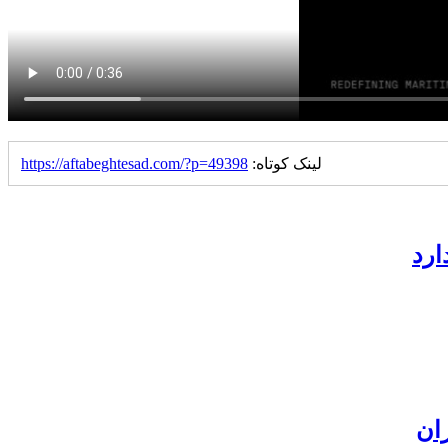
لینک کوتاه:
https://aftabeghtesad.com/?p=49398
ارد
ان