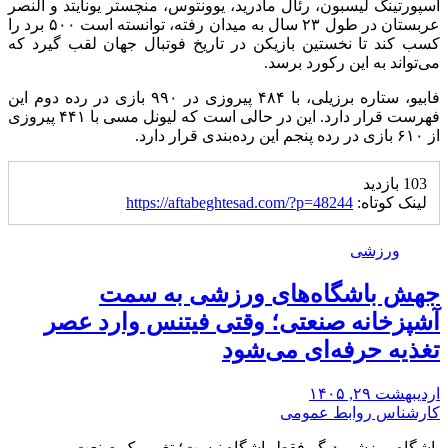
اسپورتینگ لیسبون، رئال مادرید، یوونتوس، منچستر یونایتد و النصر
عربستان در طول ۲۳ سال به میدان رفته، توانسته است ۵۰۰ برد را
کسب کند تا نخستین بازیکن در تاریخ فوتبال جهان لقب گیرد که
می‌تواند به این رکورد برسد.
فابیو، ستاره برزیلی، با ۴۸۴ پیروزی در ۹۹۰ بازی در رده دوم این
فهرست قرار دارد. این در حالی است که لیونل مسی با ۴۴۱ پیروزی
از ۶۱۰ بازی در رده پنجم این رده‌بندی قرار دارد.
103 بازدید
لینک کوتاه:
https://aftabeghtesad.com/?p=48244
ورزشی
جهش باشگاه‌های ورزشی به سمت
آشپزخانه صنعتی؛ وقتی فیتنس وارد عصر
تغذیه حرفه‌ای می‌شود
اردیبهشت ۲۹, ۱۴۰۵
کارشناس روابط عمومی
باشگاه ورزشی دیگر فقط باشگاه نیست؛ تغییر یک صنعت