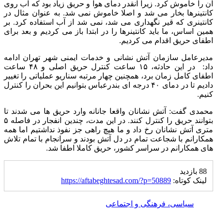
آن را خاموش کرد. زیرا انقدر دمای هوا و حریق زیاد بود که آب روی
کانتینرها بخار می شد و اصلا خاموش نمی شد. به عنوان مثال در
کانتینری که قیر نگهداری می شد، نمی شد از آب استفاده کرد. بر
همین اساس، ما باید کانتینرها را در ابتدا باز می کردیم و بعد برای
اطفای حریق اقدام می کردیم.
مدیرعامل سازمان آتش نشانی و خدمات ایمنی شهر تهران ادامه
داد: در این حادثه، ۱۵ ساعت کنترل حریق اصلی و ۴۸ ساعت
اطفای کامل زمان برد، همچنین چهار مرتبه سناریو عملیاتی را تغییر
دادیم تا در دمای ۴۰ درجه ای بندرعباس بتوانیم این بحران را کنترل
کنیم.
محمدی گفت: آتش نشانان واقعا جانانه وارد حریق ها می شدند تا
بتوانند حریق را کنترل کنند. در این مدت، چندین انفجار در فاصله ۵
متری آتش نشانان رخ داد و ما هیچ راهی جز نفوذ نداشتیم اما همه
همکارانم با شجاعت تمام در دل آتش بودند و سرانجام با تمام تلاش
های همکارانم در سراسر کشور، حریق کاملا اطفا شد.
88 بازدید
لینک کوتاه:
https://aftabeghtesad.com/?p=50889
سیاسی، فرهنگی و اجتماعی