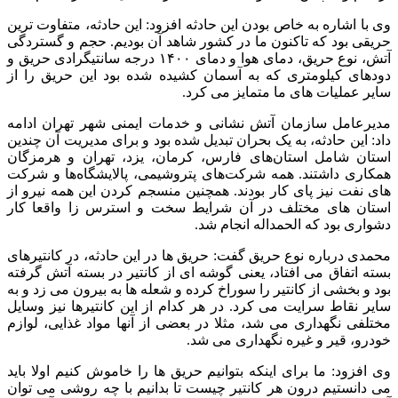
وی با اشاره به خاص بودن این حادثه افزود: این حادثه، متفاوت ترین
حریقی بود که تاکنون ما در کشور شاهد آن بودیم. حجم و گستردگی
آتش، نوع حریق، دمای هوا و دمای ۱۴۰۰ درجه سانتیگرادی حریق و
دودهای کیلومتری که به آسمان کشیده شده بود این حریق را از
سایر عملیات های ما متمایز می کرد.
مدیرعامل سازمان آتش نشانی و خدمات ایمنی شهر تهران ادامه
داد: این حادثه، به یک بحران تبدیل شده بود و برای مدیریت آن چندین
استان شامل استان‌های فارس، کرمان، یزد، تهران و هرمزگان
همکاری داشتند. همه شرکت‌های پتروشیمی، پالایشگاه‌ها و شرکت
های نفت نیز پای کار بودند. همچنین منسجم کردن این همه نیرو از
استان های مختلف در آن شرایط سخت و استرس زا واقعا کار
دشواری بود که الحمداله انجام شد.
محمدی درباره نوع حریق گفت: حریق ها در این حادثه، در کانتیرهای
بسته اتفاق می افتاد، یعنی گوشه ای از کانتیر در بسته آتش گرفته
بود و بخشی از کانتیر را سوراخ کرده و شعله ها به بیرون می زد و به
سایر نقاط سرایت می کرد. در هر کدام از این کانتیرها نیز وسایل
مختلفی نگهداری می شد، مثلا در بعضی از آنها مواد غذایی، لوازم
خودرو، قیر و غیره نگهداری می شد.
وی افزود: ما برای اینکه بتوانیم حریق ها را خاموش کنیم اولا باید
می دانستیم درون هر کانتیر چیست تا بدانیم با چه روشی می توان