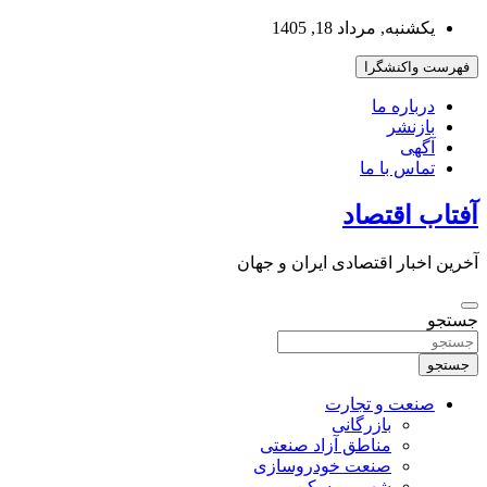
به
یکشنبه, مرداد 18, 1405
محتوا
بروید
فهرست واکنشگرا
درباره ما
بازنشر
آگهی
تماس با ما
آفتاب اقتصاد
آخرین اخبار اقتصادی ایران و جهان
جستجو
جستجو
صنعت و تجارت
بازرگانی
مناطق آزاد صنعتی
صنعت خودروسازی
شهر و مسکن