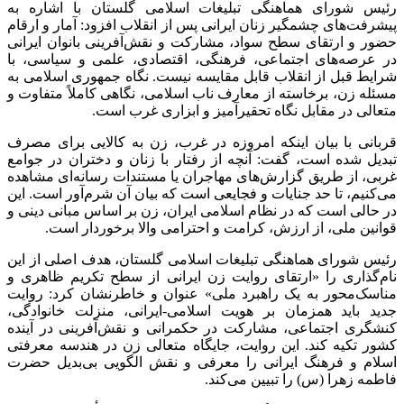
رئیس شورای هماهنگی تبلیغات اسلامی گلستان با اشاره به
پیشرفت‌های چشمگیر زنان ایرانی پس از انقلاب افزود: آمار و ارقام
حضور و ارتقای سطح سواد، مشارکت و نقش‌آفرینی بانوان ایرانی
در عرصه‌های اجتماعی، فرهنگی، اقتصادی، علمی و سیاسی، با
شرایط قبل از انقلاب قابل مقایسه نیست. نگاه جمهوری اسلامی به
مسئله زن، برخاسته از معارف ناب اسلامی، نگاهی کاملاً متفاوت و
متعالی در مقابل نگاه تحقیرآمیز و ابزاری غرب است.
قربانی با بیان اینکه امروزه در غرب، زن به کالایی برای مصرف
تبدیل شده است، گفت: آنچه از رفتار با زنان و دختران در جوامع
غربی، از طریق گزارش‌های مهاجران یا مستندات رسانه‌ای مشاهده
می‌کنیم، تا حد جنایات و فجایعی است که بیان آن شرم‌آور است. این
در حالی است که در نظام اسلامی ایران، زن بر اساس مبانی دینی و
قوانین ملی، از ارزش، کرامت و احترامی والا برخوردار است.
رئیس شورای هماهنگی تبلیغات اسلامی گلستان، هدف اصلی از این
نام‌گذاری را «ارتقای روایت زن ایرانی از سطح تکریم ظاهری و
مناسک‌محور به یک راهبرد ملی» عنوان و خاطرنشان کرد: روایت
جدید باید همزمان بر هویت اسلامی-ایرانی، منزلت خانوادگی،
کنشگری اجتماعی، مشارکت در حکمرانی و نقش‌آفرینی در آینده
کشور تکیه کند. این روایت، جایگاه متعالی زن در هندسه معرفتی
اسلام و فرهنگ ایرانی را معرفی و نقش الگویی بی‌بدیل حضرت
فاطمه زهرا (س) را تبیین می‌کند.