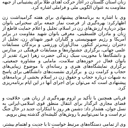
زنان استان گلستان در آغاز حرکت اهدای طلا برای پشتیبانی از جبهه
مقاومت به عنوان الگویی ملی و فراملی اشاره کرد.
وی با اشاره به برنامه‌های پیشنهادی برای هفته گرامیداشت زن
اظهارکرد: بهره‌گیری از فرصت نماز جمعه برای سخنرانی بانوان
مؤثر درباره ارزش‌های زن در اسلام، تجلیل و اعلام حمایت قاطع از
زنان و مادران فلسطینی، معرفی بانوان شهید مقاومت در برابر
آمریکا و رژیم صهیونیستی و گلباران قبور شهدای زن، تجلیل از
دختران رتبه‌برتر کنکور، مدال‌آوران ورزشی و برندگان مسابقات
علمی جهانی، برگزاری جشنواره‌ها و مسابقات فرهنگی در مدارس
و دانشگاه‌ها با محوریت سبک زندگی حضرت زهرا (س)، تقدیر از
بانوان فعال در حوزه‌های سلامت، مامایی و مشاوره جمعیتی،
برگزاری نمایشگاه‌های هنری و رسانه‌ای با موضوع زیبایی‌های
حجاب و کرامت زن و برگزاری نشست‌های دانشگاهی برای پاسخ
به شبهات درباره حجاب و حقوق زن در اسلام بخشی از برنامه‌های
پیشنهادی است که می‌توان برای اجرای آنها در این ایام برنامه‌ریزی
کرد.
قربانی همچنین با تأکید بر لزوم بهره‌گیری از زبان هنر، خلاقیت و
فضای مجازی اثرگذار برای انتقال منطق قوی اسلامی-ایرانی به
نسل جوان، هشدار داد: دشمن هر روز با ابتکارات جدید در حال جنگ
نرم است و ما نمی‌توانیم با روش‌های کلیشه‌ای گذشته پیش برویم.
وی از تمامی دستگاه‌های مرتبط خواست تا با جدیت و اهتمام بیشتر،