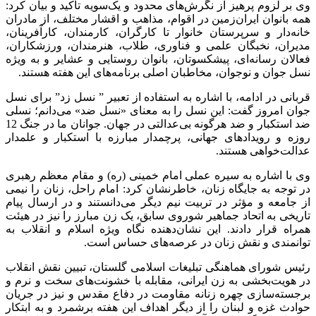
وی بر لزوم پرهیز از نگرش‌های محدود و یک‌سویه تأکید و بیان کرد:
همه بانوان ایران‌زمین در اقوام، مذاهب و اقشار مختلف، از مادران
خانه‌دار و سرپرستان خانوار تا کارگران، کارمندان، کارآفرینان،
مدیران، نخبگان علمی و فناوری، طلاب، هنرمندان، ورزشکاران،
فعالان رسانه‌ای، پیشکسوتان، بانوان روستایی و عشایر و به ویژه
نسل جوان و نوجوان، مخاطبان اصلی برنامه‌های این هفته هستند.
قربانی در ادامه، با اشاره به استفاده از تعبیر ” نسل زد” برای نسل
جوان امروز گفت: این نسل را به معنای «نسل ضد» می‌دانم؛ نسلی
ضد استکبار و ضد هرگونه بی‌عدالتی در جهان. جوانان ما در جنگ 12
روزه و رویدادهای جهانی، پرچمدار مبارزه با استکبار و علمدار
عدالت‌خواهی هستند.
وی با اشاره به سیره عملی امام خمینی (ره) و مقام معظم رهبری
در توجه به جایگاه زنان، خاطرنشان کرد: امام راحل، زنان را نیمی
از جامعه و مؤثر در تربیت نیم دیگر می‌دانستند و در ارسال پیام
تاریخی به اتحاد جماهیر شوروی سابق، یک زن مبارز را نیز در هیئت
همراه قرار دادند. این نشان‌دهنده نگاه ویژه اسلام و انقلاب به
توانمندی و نقش زنان در عرصه‌های حساس است.
رئیس شورای هماهنگی تبلیغات اسلامی گلستان، تبیین نقش انقلاب
در هویت‌بخشی به زن ایرانی، مقابله با خشونت‌های سخت و نرم و
برجسته‌سازی چهره زنانه مقاومت در دفاع مقدس و نیز در جریان
حوادث غزه و لبنان را از دیگر اهداف این هفته برشمرد و به ابتکار