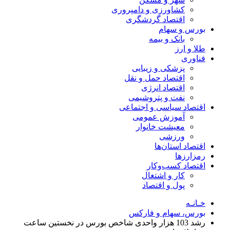
کشاورزی و دامپروری
اقتصاد گردشگری
بورس و سهام
بانک و بیمه
طلا و ارز
فناوری
پزشکی و زیبایی
اقتصاد حمل و نقل
اقتصاد انرژی
نفت و پتروشیمی
اقتصاد سیاسی و اجتماعی
آموزش عمومی
معیشت خانوار
ورزشی
اقتصاد استان‌ها
رمزارزها
اقتصاد کسب‌و‌کار
کار و اشتغال
پول و اقتصاد
خـانـه
بورس، سهام و فارکس
رشد 103 هزار واحدی شاخص بورس در نخستین ساعت