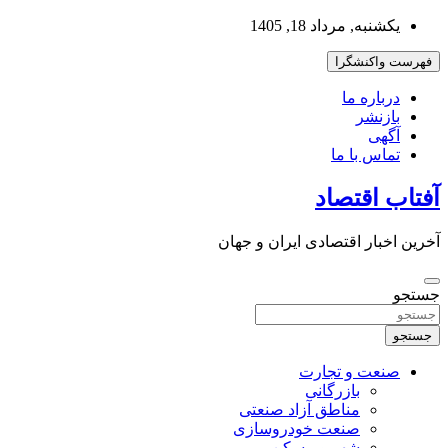
به
یکشنبه, مرداد 18, 1405
محتوا
بروید
فهرست واکنشگرا
درباره ما
بازنشر
آگهی
تماس با ما
آفتاب اقتصاد
آخرین اخبار اقتصادی ایران و جهان
جستجو
جستجو
صنعت و تجارت
بازرگانی
مناطق آزاد صنعتی
صنعت خودروسازی
شهر و مسکن