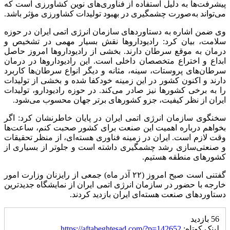
پیشرفت‌ها به دلیل استفاده از فناوری‌های نوین کشاورزی است که
می‌تواند به‌صورت چشمگیری در بهبود تولیدات کشاورزی مؤثر باشد.
وی ضمن اشاره به دستاوردهای سازمان انرژی اتمی ایران در حوزه
سلامت، بیان کرد:
رادیوداروها
نقش بسیار مهمی در تشخیص و
درمان به موقع سرطان دارند. بخشی از
رادیوداروها
امروز حاصل
ابداع و اختراع متخصصان داخلی است. این
رادیوداروها
در درمان
سرطان‌های پروستات، سینه، مثانه و دیگر انواع سرطان‌ها کاربرد
دارند و اکنون کشور در این زمینه خودکفا شده و بخشی از تولیدات
را به برخی کشورها نیز صادر می‌کند. در حوزه رادیودارو، تولیدات
ایران از نظر کیفیت، جزو کشورهای برتر جهان محسوب می‌شود.
سخنگوی سازمان انرژی اتمی ایران در پایان خاطرنشان کرد: اگر
بخواهم درباره اهمیت این صنعت برای کشور صحبت کنم، ساعت‌ها
وقت لازم است. ایران در زمینه فناوری هسته‌ای، از منظر تحقیقات
و صنعتی‌سازی رشد چشمگیری داشته است و جلوتر از بسیاری از
کشورهای منطقه هستیم.
گفتنی است صبح امروز (۲۲ آذر ماه) جمعی از رایزنان وزارت امور
خارجه با حضور در سازمان انرژی اتمی ایران از نمایشگاه جدیدترین
دستاوردهای صنعت هسته‌ای ایران بازدید کردند.
56 بازدید
لینک کوتاه:
https://aftabeghtesad.com/?p=142652