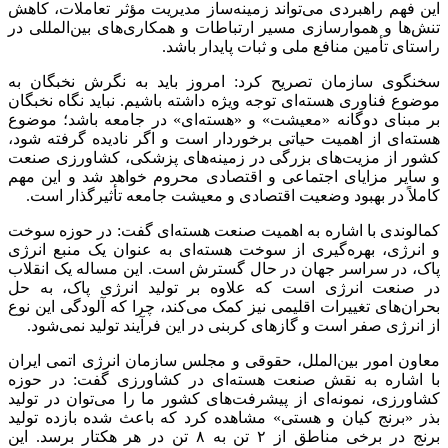
این فهم راهبردی می‌تواند زمینه‌ساز مدیریت مؤثر تعاملات، کاهش
تنش‌ها و هموارسازی مسیر ارتباطات و همکاری‌های بین‌المللی در
راستای تأمین منافع ملی و ثبات پایدار باشد.
سخنگوی سازمان تصریح کرد: امروز باید به نگرش نخبگان به
موضوع فناوری هسته‌ای توجه ویژه داشته باشیم. نباید نگاه نخبگان
بر مبنای دوگانه «معیشت» و «هسته‌ای» در جامعه باشد؛ موضوع
هسته‌ای از اهمیت حیاتی برخوردار است و اگر نادیده گرفته شود،
کشور از مزیت‌های بزرگی در زمینه‌های پزشکی، کشاورزی صنعت
و سایر مزایای اجتماعی و اقتصادی محروم خواهد شد و این مهم
کاملاً در بهبود وضعیت اقتصادی و معیشت جامعه تأثیرگذار است.
کمالوندی با اشاره به اهمیت صنعت هسته‌ای گفت: در حوزه سوخت
و انرژی، بهره‌گیری از سوخت هسته‌ای به عنوان یک منبع انرژی
پاک، در سراسر جهان در حال گسترش است. این مساله یک انقلاب
در صنعت انرژی است که علاوه بر تولید انرژی پاک، به حل
بحران‌های تغییرات اقلیمی نیز کمک می‌کند، چرا که آلودگی این نوع
از انرژی صفر است و گازهای کربنی در این فرآیند تولید نمی‌شود.
معاون امور بین‌الملل، حقوقی و مجلس سازمان انرژی اتمی ایران
با اشاره به نقش صنعت هسته‌ای در کشاورزی گفت: در حوزه
کشاورزی، نمونه‌ای از پیشرفت‌های کشور ما را می‌توان در تولید
بذر «برنج کیان و هستی» مشاهده کرد که باعث شده بازده تولید
برنج در برخی مناطق از ۲ تن به ۸ تن در هر هکتار برسد. این