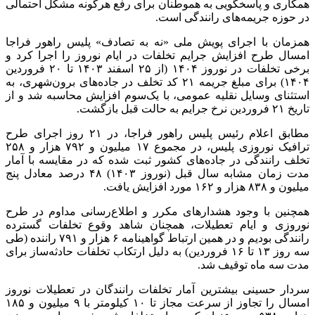
همکاری و پاسخگویی به هموطنان برای رفع هرگونه مشکل احتمالی
در حوزه جریمه‌های رانندگی است.
همزمان با اجرای پویش ملی «نه به تصادف» پلیس راهور فراجا
امسال طرح افزایش جرایم تخلفات در ایام نوروز را اجرا کرد و
برخی تخلفات در نوروز ۱۴۰۴ (از ۲۵ اسفند ۱۴۰۳ تا ۲۰ فروردین
۱۴۰۴) برای مبلغ جریمه ۲۱ کد تخلف در جاده‌های برون‌شهری، به
استثنای وسایل نقلیه عمومی، با یک‌سوم افزایش محاسبه شد و از
تاریخ ۲۱ فروردین نرخ جرایم به حالت قبل بازگشت.
مطابق اعلام رئیس پلیس راهور فراجا، در ۲۱ روز اجرای طرح
ترافیک نوروزی پلیس، در مجموع ۱۷ میلیون و ۷۹۲ هزار و ۲۵۸
تخلف رانندگی در جاده‌های کشور ثبت شده که در مقایسه با آمار
مدت زمان مشابه سال قبل (نوروز ۱۴۰۳) ۴۸ درصد معادل پنج
میلیون و ۸۳۸ هزار و ۱۶۲ مورد افزایش یافت.
همچنین با وجود هشدار‌های مکرر و اطلاع‌رسانی مداوم در طرح
نوروزی و ایام تعطیلات، همچنان شاهد وقوع تخلفات گسترده
رانندگی بودیم و در همین ارتباط گواهینامه ۶ هزار و ۷۹۱ راننده (طی
سه روز ۱۳ تا ۱۶ فروردین) به دلیل ارتکاب تخلفات حادثه‌ساز برای
مدت سه ماه توقیف شد.
سردار حسینی بیشترین آمار تخلفات رانندگان در تعطیلات نوروز
امسال را تجاوز از سرعت مجاز تا ۱۰ کیلومتر با ۹ میلیون و ۱۸۵