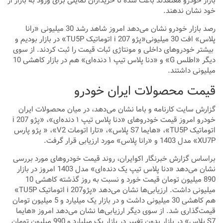
بازار خودرو معتقدند باعث شده تا خریداران تمایلی برای ورود به بازار از
خود نشان ندهند.
رصد بازار خودرو نشان می‌دهد امروز شاهد رشد 30 میلیونی «رانا
پلاس» افت 30 میلیونی«پژو i 207 اتوماتیک TU5P» در بازار بودیم و
بیشتر خودروهای داخلی و مونتاژی ثبات قیمت را ثبت کردند. از سوی
دیگر «اطلس G» و «دنا پلاس تیپ ۱ دنده‌ای» هم در بازار کاهشی 10
میلیونی داشتند.
قیمت محصولات ایران خودرو
گزارش سایت کارنامه و باما نشان می‌دهد، در میان محصولات ایران
خودرو امروز قیمت خودروهای «دنا پلاس تیپ ۱ دنده‌ای»، «پژو i 207
اتوماتیک TU5P»، «هایما S7 پلاس»، «تارا اتومات V2»، « پژو پارس
XU7P» مدل 1403 و «رانا پلاس» مورد ارزیابی قرار گرفت.
براساس گزارش خبرنگار اکوایران، روند قیمت خودروهای مورد بررسی
نشان می‌دهد «دنا پلاس تیپ یک دنده‌ای» مدل 1403 امروز در بازار
890 میلیون تومان قیمت خورد و نسبت به روز گذشته کاهشی 10
میلیونی داشت. ارزیابی‌ها نشان می‌دهد «پژوi 207 اتوماتیک TU5P»
هم کاهشی 30 میلیونی داشت و در بازار یک میلیارد و 5 میلیون تومان
قیمت‌گذاری شد. از سوی دیگر ارزیابی‌ها نشان می‌دهد امروز «هایما
S7 پلاس» در بازار بدون تغییر در بازار یک میلیارد و 990 میلیون تومان