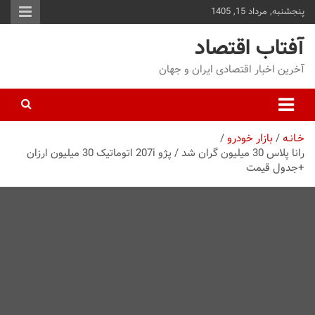
پنجشنبه, مرداد 15, 1405
توا
وید
آفتاب اقتصاد
آخرین اخبار اقتصادی ایران و جهان
خـانـه
بازار خودرو
رانا پلاس 30 میلیون گران شد / پژو 207i اتوماتیک 30 میلیون ارزان
+جدول قیمت