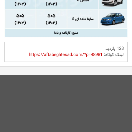
128 بازدید
لینک کوتاه:
https://aftabeghtesad.com/?p=48981