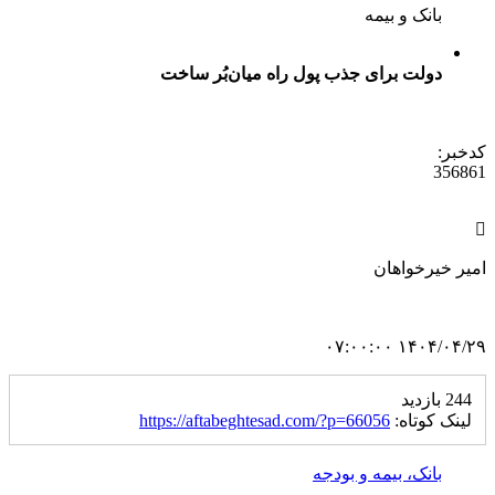
بانک و بیمه
دولت برای جذب پول راه میان‌بُر ساخت
کدخبر:
356861
امیر خیرخواهان
۱۴۰۴/۰۴/۲۹ ۰۷:۰۰:۰۰
244 بازدید
لینک کوتاه:
https://aftabeghtesad.com/?p=66056
بانک، بیمه و بودجه