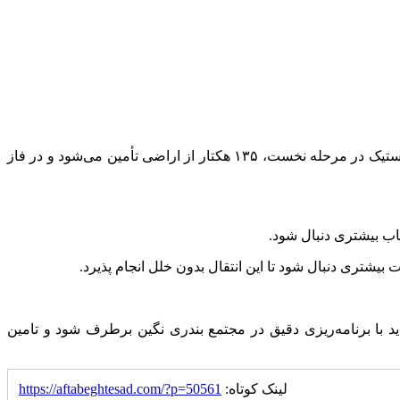
به گزارش بازار، محمد شکیبی‌نسب روز یکشنبه در نشست شورای برنامه‌ریزی مجتمع بندری نگین افزود: در اجرای طرح احداث دهکده لجستیک در مرحله نخست، ۱۳۵ هکتار از اراضی تأمین می‌شود و در فاز
تاب بیشتری دنبال شود.
بیشتری دنبال شود تا این انتقال بدون خلل انجام پذیرد.
باید با برنامه‌ریزی دقیق در مجتمع بندری نگین برطرف شود و تامین
لینک کوتاه:
https://aftabeghtesad.com/?p=50561