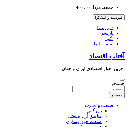
به
جمعه, مرداد 16, 1405
محتوا
بروید
فهرست واکنشگرا
درباره ما
بازنشر
آگهی
تماس با ما
آفتاب اقتصاد
آخرین اخبار اقتصادی ایران و جهان
جستجو
جستجو
صنعت و تجارت
بازرگانی
مناطق آزاد صنعتی
صنعت خودروسازی
شهر و مسکن