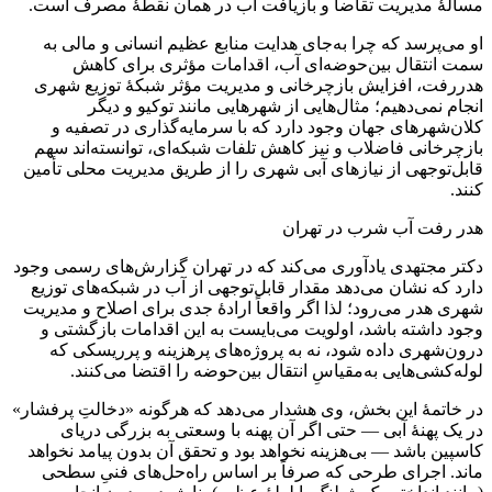
مسألهٔ مدیریت تقاضا و بازیافت آب در همان نقطهٔ مصرف است.
او می‌پرسد که چرا به‌جای هدایت منابع عظیم انسانی و مالی به
سمت انتقال بین‌حوضه‌ای آب، اقدامات مؤثری برای کاهش
هدررفت، افزایش بازچرخانی و مدیریت مؤثر شبکهٔ توزیع شهری
انجام نمی‌دهیم؛ مثال‌هایی از شهرهایی مانند توکیو و دیگر
کلان‌شهرهای جهان وجود دارد که با سرمایه‌گذاری در تصفیه و
بازچرخانی فاضلاب و نیز کاهش تلفات شبکه‌ای، توانسته‌اند سهم
قابل‌توجهی از نیازهای آبی شهری را از طریق مدیریت محلی تأمین
کنند.
هدر رفت آب شرب در تهران
دکتر مجتهدی یادآوری می‌کند که در تهران گزارش‌های رسمی وجود
دارد که نشان می‌دهد مقدار قابل‌توجهی از آب در شبکه‌های توزیع
شهری هدر می‌رود؛ لذا اگر واقعاً ارادهٔ جدی برای اصلاح و مدیریت
وجود داشته باشد، اولویت می‌بایست به این اقدامات بازگشتی و
درون‌شهری داده شود، نه به پروژه‌های پرهزینه و پرریسکی که
لوله‌کشی‌هایی به‌مقیاسِ انتقال بین‌حوضه را اقتضا می‌کنند.
در خاتمهٔ این بخش، وی هشدار می‌دهد که هرگونه «دخالتِ پرفشار»
در یک پهنهٔ آبی — حتی اگر آن پهنه با وسعتی به بزرگی دریای
کاسپین باشد — بی‌هزینه نخواهد بود و تحقق آن بدون پیامد نخواهد
ماند. اجرای طرحی که صرفاً بر اساس راه‌حل‌های فنیِ سطحی