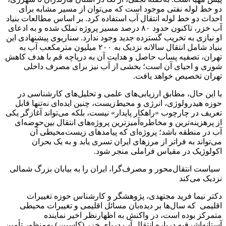
دو خط لوله نفتی موجود است که می‌توان از مسیر مشابه برای
احداث دو خط لوله انتقال آب استفاده کرد. بر اساس مطالعات بنیاد
آب خزر، تاکنون حدود ۸۰ درصد مسیر پروژه تملک شده و به ادعای
او نیازی به تخریب گسترده جدید وجود ندارد. سناریوی پیشنهادی این
بنیاد شامل انتقال سالانه نزدیک به ۲۰۰ میلیون مترمکعب آب به
تهران، تصفیه پساب حاصل و هدایت آن به دریاچه قم با هدف کاهش
شوری و احیای آن است؛ بخشی از آب نیز برای مصرف داخلی
تهران تخصیص خواهد یافت.
با این حال، مطابق ارزیابی‌های علمی و تحلیل‌های کارشناسی در
حوزه هیدرولوژی، انرژی و محیط‌زیست، چنین ایده‌ای نه‌تنها قابل
تعریف در چارچوب «راهکار پایدار» نیست، بلکه می‌تواند آغازگر یکی
از پرهزینه‌ترین و مخاطره‌آمیزترین پروژه‌های انتقال بین‌حوضه‌ای
آب در منطقه باشد؛ پروژه‌ای که پیامدهای زیست‌محیطی آن
می‌تواند به فراتر از مرزهای ایران تسری یابد و به یک بحران
اکولوژیک در مقیاس فراملی منجر شود.
سیاست انتقال‌محور و مصرف‌گرا، ایران را به بیابان بزرگ شمالی
نزدیک می‌کند
دکتر نیما فرید مجتهدی، پژوهشگر و کارشناس حوزه تغییرات
اقلیمی که سال‌ها بر دیده‌بان مسائل اقلیمی و تغییرات محیطی
متمرکز بوده است، در واکنش به اظهارنظر اخیر نماینده
آستانه‌اشرفیه درباره انتقال آب دریای خزر (کاسپین) به‌منظور تأمین