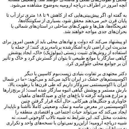
آنچه امروز در اطراف دریاچه ارومیه به‌وضوح مشاهده می‌شود.
به گفته او، اگر پیش‌بینی‌هایی که از کاهش ۹ تا ۱۸ متری تراز آب تا
پایان قرن خبر می‌دهند محقق شود، بسیاری از سکونتگاه‌ها،
تفریحگاه‌ها، هتل‌ها و شهرک‌های ساحلی در استان‌های شمالی با
بحران‌های جدی مواجه خواهند شد.
او پیشنهاد می‌کند که دولت و نهادهای محلی باید از همین امروز برای
مدیریت این اراضی تازه آشکارشده برنامه‌ریزی کنند؛ از جمله با
استفاده از روش‌های تثبیت زیستی (بیولوژیک) خاک، ایجاد پوشش
گیاهی سازگار یا موانع طبیعی تا بتوان از گسترش گرد و خاک و تأثیر
آن بر جوامع محلی جلوگیری کرد.
دکتر مجتهدی بر تفاوت بنیادی زیست‌بوم کاسپین با دیگر
اکوسیستم‌های خشک در ایران تأکید می‌کند و می‌گوید: «ما در شمال
ایران با اکوسیستمی سروکار داریم که طی قرن‌ها با رطوبت بالا،
بارش مستمر و پوشش گیاهی انبوه سازگار شده است؛ از برنج‌زارها
و مزارع هندوانه گرفته تا باغ‌های چای و صیدگاه‌های ماهیان
خاویاری و جنگل‌های هیرکانی. حال آنکه قرار گرفتن چنین
اکوسیستمی در معرض ماسه و نمک، وضعیتی کاملاً ناآشنا و ناپایدار
ایجاد می‌کند که می‌تواند حیات اجتماعی و اقتصادی منطقه را
به‌شدت مختل کند. این شرایط نه شبیه تالاب گاوخونی است، نه
شبیه دریاچه ارومیه؛ ازاین‌رو نمی‌توان با نسخه‌های واحد و تکراری
به سراغ این بحران رفت.»