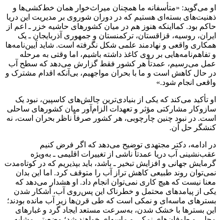
او می‌گوید: «متأسفانه ما همچنان میراث‌خوار همان خط‌کشی‌ها و
ذهنیت‌های بسته‌ای هستیم که در دوران شوروی بر مدیریت این دریا
حاکم بود. کمااینکه هنوز هم در میان کشورهای حاشیه خزر ـ اعم از
ایران، روسیه، قزاقستان، ترکمنستان و جمهوری آذربایجان ـ یک
همکاری واقعی و نهادمند علمی شکل نگرفته است. شاید آیین‌نامه‌ها
و تفاهم‌نامه‌هایی بر روی کاغذ داشتە باشیم، اما وقتی به مرحله
عمل می‌رسیم، عمدتاً هر کشور فقط گزارش می‌دهد که سطح آب
در حال کاهش است و ما با بحران مواجهیم، بی‌آنکه اقدام مشترک و
واقعی انجام شود.»
او تأکید می‌کند که یکی از بنیادی‌ترین چالش‌های کاسپین، نبود یک
سازوکار مشارکتی مؤثر و تعهدات الزام‌آور میان کشورهای ساحلی
است. در نبود چنین چارچوبی، هر کشور صرفاً ناظر بحران است، نه
کنشگر حل آن.
در ادامه، دکتر مجتهدی توضیح می‌دهد که اگر فرض کنیم
عقب‌نشینی آب دریا عمدتاً ناشی از تغییرات اقلیمی ـ به‌ویژه
گرمایش جهانی و افزایش تبخیر ـ باشد، باید بپذیریم که در کوتاه‌مدت
نمی‌توان روند طبیعی کاهش تراز آب را متوقف کرد. اما این بدان
معنا نیست که هیچ کاری نمی‌توان انجام داد. او هشدار می‌دهد که
یکی از پیامدهای محتمل و خطرناک این پس‌روی آب، آشکار شدن
بسترهای ماسه‌ای و نمکی است که طی قرن‌ها زیر آب مانده بودند؛
این بسترها با خشک شدن، به‌سرعت مستعد ایجاد گرد و غبارهای
محلی و طوفان‌های نمکی و ماسه‌ای خواهند شد؛ وضعیتی مشابه