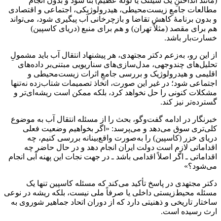
(مانند انداختنِ یک شیلنگ یا لولهٔ عظیم) بنا شود و بدون انجام
مطالعات جامعِ زیست‌محیطی، هیدرولوژیکی، اجتماعی و اقتصادی
و بدون برنامهٔ کاهش تقاضا و بازچرخانی آب پیگیری شود، می‌تواند
هم برای مقصد (مثلاً تهران) و هم برای منبع (دریای کاسپین)
خسارت‌بار باشد.
از این رو، به‌زعم دکتر مجتهدی، هر پیشنهاد انتقال آب باید مشمولِ
تحلیل‌های چندوجهی، مدل‌سازی‌های سناریویی مبتنی‌بر داده‌های
اقلیمی و هیدرولوژیک و بررسی جامعِ اثرات زیست‌محیطی و
اجتماعی شود؛ در غیر این صورت، اتخاذ تصمیمات شتاب‌زده نه‌تنها
مشکلات کنونی را حل نخواهد کرد، بلکه ممکن است ریشه‌ای‌تر و
گسترده‌تر نیز کند.
خبرنگار در ادامه گفت‌وگو، بحث را از مسئله انتقال آب به موضوع
کلی‌تری سوق می‌دهد و می‌پرسد: «اگر بخواهیم وضعیت فعلی
دریای خزر (کاسپین) را به‌صورت واقع‌بینانه بررسی کنیم، چه
اقداماتی لازم است دولت ایران انجام دهد و در حال حاضر چه
اقداماتی ـ اگر اصلاً اقدامی باشد ـ در جهت نجات این پهنه آبی انجام
می‌شود؟»
دکتر مجتهدی در پاسخ تأکید می‌کند که مسئله کاسپین تنها یک
مسئله محیط‌زیستی داخلی یا صرفاً ملی نیست، بلکه ریشه در نوعی
ساختار تاریخی و ذهنیتی دارد که از دوران اتحاد جماهیر شوروی به
ارث رسیده است.