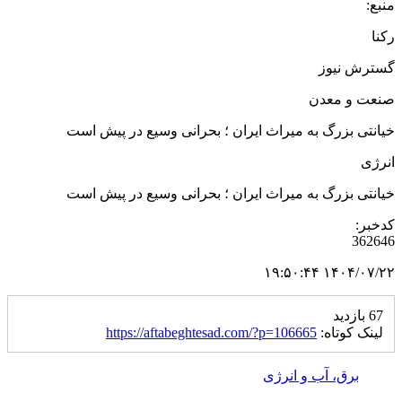
منبع:
رکنا
گسترش نیوز
صنعت و معدن
خیانتی بزرگ به میراث ایران ؛ بحرانی وسیع در پیش است
انرژی
خیانتی بزرگ به میراث ایران ؛ بحرانی وسیع در پیش است
کدخبر:
362646
۱۴۰۴/۰۷/۲۲ ۱۹:۵۰:۴۴
67 بازدید
لینک کوتاه:
https://aftabeghtesad.com/?p=106665
برق، آب و انرژی