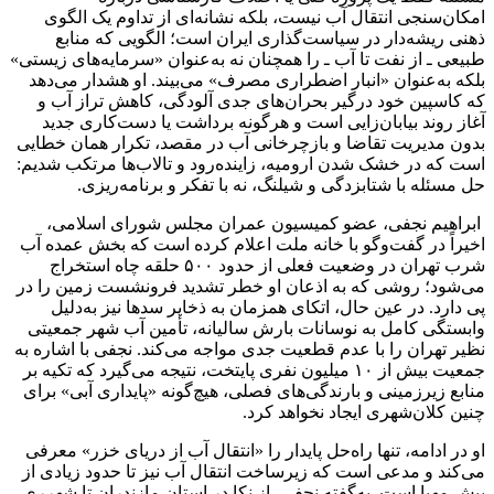
امکان‌سنجی انتقال آب نیست، بلکه نشانه‌ای از تداوم یک الگوی
ذهنی ریشه‌دار در سیاست‌گذاری ایران است؛ الگویی که منابع
طبیعی ـ از نفت تا آب ـ را همچنان نه به‌عنوان «سرمایه‌های زیستی»
بلکه به‌عنوان «انبار اضطراری مصرف» می‌بیند. او هشدار می‌دهد
که کاسپین خود درگیر بحران‌های جدی آلودگی، کاهش تراز آب و
آغاز روند بیابان‌زایی است و هرگونه برداشت یا دست‌کاری جدید
بدون مدیریت تقاضا و بازچرخانی آب در مقصد، تکرار همان خطایی
است که در خشک شدن ارومیه، زاینده‌رود و تالاب‌ها مرتکب شدیم:
حل مسئله با شتابزدگی و شیلنگ، نه با تفکر و برنامه‌ریزی.
ابراهیم نجفی، عضو کمیسیون عمران مجلس شورای اسلامی،
اخیراً در گفت‌وگو با خانه ملت اعلام کرده است که بخش عمده آب
شرب تهران در وضعیت فعلی از حدود ۵۰۰ حلقه چاه استخراج
می‌شود؛ روشی که به اذعان او خطر تشدید فرونشست زمین را در
پی دارد. در عین حال، اتکای همزمان به ذخایر سدها نیز به‌دلیل
وابستگی کامل به نوسانات بارش سالیانه، تأمین آب شهر جمعیتی
نظیر تهران را با عدم قطعیت جدی مواجه می‌کند. نجفی با اشاره به
جمعیت بیش از ۱۰ میلیون نفری پایتخت، نتیجه می‌گیرد که تکیه بر
منابع زیرزمینی و بارندگی‌های فصلی، هیچ‌گونه «پایداری آبی» برای
چنین کلان‌شهری ایجاد نخواهد کرد.
او در ادامه، تنها راه‌حل پایدار را «انتقال آب از دریای خزر» معرفی
می‌کند و مدعی است که زیرساخت انتقال آب نیز تا حدود زیادی از
پیش مهیا است. به‌گفته نجفی، از نکا در استان مازندران تا شهرری،