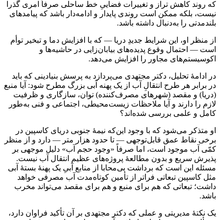
که روند کاهش تراز و تغییرات فضاییِ خط ساحلی صرفاً امری گذرا
نیست، بلکه ممکن است روندی پایدار و ادامه‌دار باشد که پیامدهای
بلندمدتی را به‌دنبال داشته باشد.
از منظر او، این شرایط جدیدِ دریا — که با افزایش دما و تبخیر توأم
است — احتمال وقوع پدیده‌های بیابان‌زایی در حاشیه‌ها و
اکوسیستم‌های مجاور را افزایش می‌دهد.
در ادامهٔ تحلیل، دکتر مجتهدی می‌پردازد به پرسش بنیادینی که باید
در برابر هر طرح انتقالِ آب از یک پهنه آبی بزرگ مطرح شود: آیا منبع
(دریا) و مقصد (شهرهای مصرف‌کننده) توان، سازگاری و ظرفیت
لازم را دارند و آیا ملاحظات زیست‌محیطی، اجتماعی و فنی به‌طور
کامل و علمی بررسی شده‌اند؟
او متذکر می‌شود که با وجود این‌که نیمهٔ جنوبی دریای کاسپین در
برخی نقاط عمق قابل‌توجهی — تا حدود هزار متر — دارد و از منظر
کمّی آب موجود است، اما صرفاً «وجود حجم آب» دلیل موجهی بر
پذیرش سریع و بدون مطالعهٔ پروژه‌های عظیم انتقال آب نیست.
مسئله این است که برداشت بی‌محابا از منابع آبیِ یک پهنهٔ بستهٔ آبی
مثل کاسپین تبعاتی فراتر از تأمین کوتاه‌مدت آب مصرفی خواهد
داشت؛ تبعاتی که هم برای منبع و هم برای مقصد می‌تواند مخرب
باشد.
یک نکتهٔ مدیریتی و عملی که دکتر مجتهدی بر آن تأکید فراوان دارد،