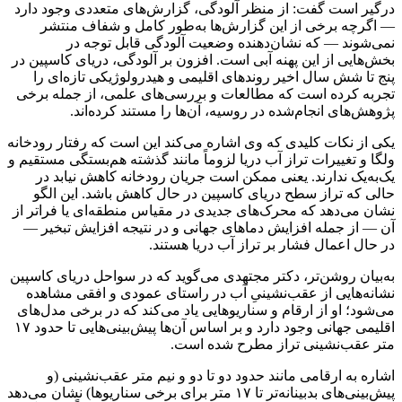
درگیر است گفت: از منظر آلودگی، گزارش‌های متعددی وجود دارد
— اگرچه برخی از این گزارش‌ها به‌طور کامل و شفاف منتشر
نمی‌شوند — که نشان‌دهنده وضعیت آلودگی قابل توجه در
بخش‌هایی از این پهنه آبی است. افزون بر آلودگی، دریای کاسپین در
پنج تا شش سال اخیر روندهای اقلیمی و هیدرولوژیکی تازه‌ای را
تجربه کرده است که مطالعات و بررسی‌های علمی، از جمله برخی
پژوهش‌های انجام‌شده در روسیه، آن‌ها را مستند کرده‌اند.
یکی از نکات کلیدی که وی اشاره می‌کند این است که رفتار رودخانه
ولگا و تغییرات تراز آب دریا لزوماً مانند گذشته هم‌بستگی مستقیم و
یک‌به‌یک ندارند. یعنی ممکن است جریان رودخانه کاهش نیابد در
حالی که تراز سطح دریای کاسپین در حال کاهش باشد. این الگو
نشان می‌دهد که محرک‌های جدیدی در مقیاس منطقه‌ای یا فراتر از
آن — از جمله افزایش دماهای جهانی و در نتیجه افزایش تبخیر —
در حال اعمال فشار بر تراز آب دریا هستند.
به‌بیان روشن‌تر، دکتر مجتهدی می‌گوید که در سواحل دریای کاسپین
نشانه‌هایی از عقب‌نشینیِ آب در راستای عمودی و افقی مشاهده
می‌شود؛ او از ارقام و سناریوهایی یاد می‌کند که در برخی مدل‌های
اقلیمی جهانی وجود دارد و بر اساس آن‌ها پیش‌بینی‌هایی تا حدود ۱۷
متر عقب‌نشینی تراز مطرح شده است.
اشاره به ارقامی مانند حدود دو تا دو و نیم متر عقب‌نشینی (و
پیش‌بینی‌های بدبینانه‌تر تا ۱۷ متر برای برخی سناریوها) نشان می‌دهد