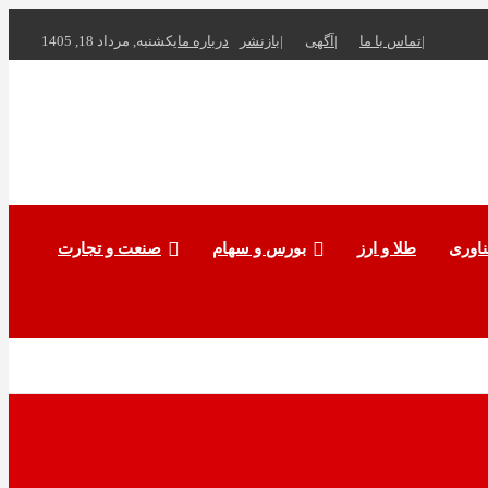
تماس با ما
آگهی
بازنشر
درباره ما
یکشنبه, مرداد 18, 1405
ناوری
طلا و ارز
بورس و سهام
صنعت و تجارت