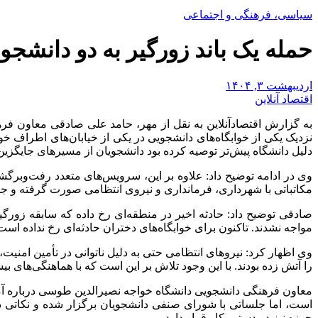
سیاسی، فرهنگی و اجتماعی
حمله یک باند زورگیر به دو دانشج
اردیبهشت ۳, ۱۴۰۴
اقتصاد آنلاین
به گزارش اقتصادآنلاین به نقل از مهر، حامد علی صادقی معاون فر
نزدیک یکی از خوابگاه‌های دانشجویی در یکی از خیابان‌های اطراف خو
دلیل دانشگاه پیش‌تر توصیه کرده بود دانشجویان از مسیر‌های جایگزین 
وی در ادامه توضیح داد: علاوه بر این، سرویس‌های متعدد رفت‌وبرگشت
مکاتباتی با شهرداری، فرمانداری و نیروی انتظامی صورت گرفته و ج
صادقی توضیح داد: حادثه اخیر در منطقه‌ای رخ داده که سابقه زورگ
مواجه نشدند. تاکنون برای خوابگاه‌های دختران حادثه‌ای رخ نداده است،
وی اظهار کرد: نیرو‌های انتظامی حتی به دلیل ناتوانی در تأمین امن
را آتش زده بودند. با این وجود تلاش بر این است که با هماهنگی‌های 
معاون فرهنگی دانشجویی دانشگاه خواجه نصیرالدین طوسی درباره آم
است، اما جلساتی با شورای صنفی دانشجویان برگزار شده و نکاتی در
حوزه نیز در دستور کار قرار دارد.