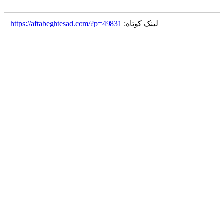
لینک کوتاه:
https://aftabeghtesad.com/?p=49831