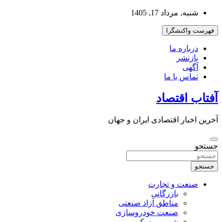
به
شنبه, مرداد 17, 1405
محتوا
بروید
فهرست واکنشگرا
درباره ما
بازنشر
آگهی
تماس با ما
آفتاب اقتصاد
آخرین اخبار اقتصادی ایران و جهان
جستجو
جستجو
صنعت و تجارت
بازرگانی
مناطق آزاد صنعتی
صنعت خودروسازی
شهر و مسکن