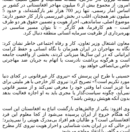
امروز، از مجموع بیش از 6 میلیون مهاجر افغانستانی در کشور بر
اساس آمار رسمی، تنها زیر 700 هزار نفر بازگشته‌اند، و حدود 5
میلیون نفر همچنان، اغلب در بخش غیررسمی بازار کار حضور دارند؛
موضوع اصلی، ساماندهی، احراز هویت و تضمین حقوق هر دو طرف
است – هم کارفرما، هم کارگر – تا بتوان مسیر مناسبی در
بهره‌برداری از ظرفیت سرمایه انسانی منطقه دنبال کرد.
معاون اشتغال وزیر تعاون، کار و رفاه اجتماعی خاطر نشان کرد:
نگاه به مهاجران در ایران همزمان با نگاه انسانی و حفظ کرامت
ایرانیانی که در این سال‌ها میزبانی کردند، بخشی از واقعیت جامعه
است و هرگونه برداشت نادرست یا اتهام به جریان ضد مهاجرتی
خاص بی‌انصافی خواهد بود.
حسینی با طرح این پرسش که «نیروی کار غیرقانونی در کجای دنیا
مورد تکریم است؟» تصریح کرد: نیروی کار خارجی با هر ملیتی برای
ما عزیز است اما وقتی خود را معرفی نمی‌کند و از مسیر قانونی
نمی‌آید، چگونه سیاست‌گذار یا مجری باید به او اجازه فعالیت بدهد
بدون آنکه هویتش روشن باشد؟
وی افزود: یکی از چالش‌های بازگشت اتباع به افغانستان این است
که هنگام خروج از ایران پرسیده می‌شود از کجا معلوم این فرد
افغانستانی است؟ و طالبان هم افراد بی‌مدرک هویتی را نمی‌پذیرد؛
در حالی که در ایران بحث شناسایی و احراز هویت نیروی کار مطرح
است و گاهی با انتقاد مواجه می‌شود.