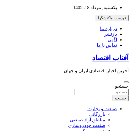
به
یکشنبه, مرداد 18, 1405
محتوا
بروید
فهرست واکنشگرا
درباره ما
بازنشر
آگهی
تماس با ما
آفتاب اقتصاد
آخرین اخبار اقتصادی ایران و جهان
جستجو
جستجو
صنعت و تجارت
بازرگانی
مناطق آزاد صنعتی
صنعت خودروسازی
شهر و مسکن