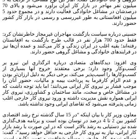
میلیون نفر مهاجر در بازار کار ایران برآورد می‌شود و بالای 70
درصدشان در مشاغل خانوادگی فعالیت دارند و در مجموع حدود 5
میلیون افغانستانی به طور غیررسمی و رسمی در بازار کار کشور
حضور دارند.
حسینی درباره سیاست بازگشت مهاجران غیرمجاز خاطرنشان کرد:
فقط حدود 700 هزار نفر در قالب طرح بازگشت به افغانستان
رفته‌اند؛ بقیه اغلب در ایران زندگی و کار می‌کنند و عمده آن‌ها نیز
در فرایندهای خانوادگی و مشاغل گروهی حضور دارند.
وی افزود: دیدگاه‌های متضادی درباره اثرگذاری این نیرو بر
کسب‌وکار وجود دارد؛ برخی معتقدند خروج آنها بسیاری از
کسب‌وکارها را آسیب‌پذیر می‌کند، برخی دیگر به دلیل ارزان‌تر بودن
و عدم الزام کارفرما به پرداخت بیمه و مالیات، حضور آنان را
موجب فشار بر نیروی کار ایرانی می‌دانند؛ اما باید توجه داشت که
در مشاغل خاص و سخت، مانند ساختمان و کشاورزی، نیروی کار
ایرانی همواره نقش مدیریت داشته و ورود نیروی کار خارجی اغلب
زمانی پذیرفته می‌شود که تقاضای ایرانی وجود نداشته باشد.
معاون وزیر کار با بیان اینکه “در 15 سال گذشته نرخ رشد اقتصادی
کشور بین 2 تا 4 درصد در نوسان بوده است و برنامه هدف‌گذاری
شده نیز دستیابی به رشد بالاتر است که در این صورت با رشد بازار
کار ایرانی، نیاز به نیروی کار خارجی به حداقل خواهد رسید”، گفت:
مساله نیروی کار خارجی، مساله شفافیت و تعیین تکلیف است.