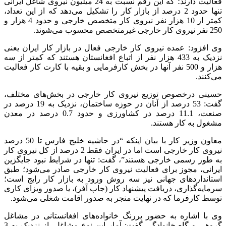
فعالیت دارند؛ که این رقم نسبت به 24 میلیون نیروی شاغل ایرانی
تنها حدود 2 درصد از بازار کار را تشکیل می‌دهد که از این تعداد،
کمتر از 10 هزار نفر نیروی کار متخصص خارجی و حدود 4 هزار و
250 نفر نیروی کار خارجی غیرمتخصص محسوب می‌شوند.
وی افزود: عمده نیروی کار خارجی فعال در بازار کار ایران یعنی
نزدیک به 433 هزار نفر از اتباع افغانستان هستند که کمتر از سه
هزار و 500 نفر آنها در بخش کارفرمایی و بقیه با کارت کار فعالیت
می‌کنند.
حسینی درخصوص توزیع نیروی کار خارجی در بخش‌های مختلف،
گفت: 53 درصد از آنان در حوزه ساختمان، نزدیک به 19 درصد در
صنعت، 11.1 درصد در کشاورزی و حدود 0.7 درصد در معدن
مشغول به کار هستند.
معاون وزیر کار با بیان اینکه “در حاشیه خلیج فارس تا 50 درصد
نیروی کار خارجی است اما در ایران فقط 2 درصد از کل نیروی کار
به طور رسمی خارجی هستند”، گفت: تنها در شرایط نبود جایگزین
ایرانی، مجوز برای فعالیت نیروی کار خارجی صادر می‌شود؛ طبق
استانداردهای جهانی نیز سه روش ورود به بازار کار رایج است؛
سرمایه‌گذاری، دریافت پیشنهاد کار (جاب آفر)، یا صدور ویزای کاری
توسط کارفرما که در نهایت منجر به صدور اقامت شغلی می‌شود.
وی با اشاره به حضور پررنگ خانواده‌های افغانستانی در مشاغل
گروهی و گاه خانوادگی گفت: آمار این نوع مشاغل، از نزدیک به 3