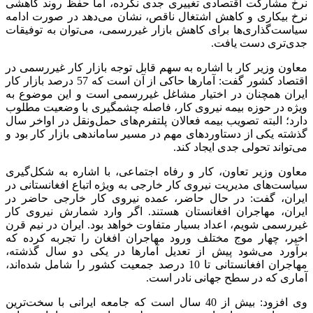
نرخ مشارکت اقتصادی تغییری جدی نکرده، اما حفظ روند کاهشی
نرخ بیکاری و کاهش اشتغال ناقص، نشان می‌دهد در صورت ادامه
سیاست‌گذاری‌ها برای کاهش بازار غیررسمی، می‌توان به توفیقات
جدی‌تری دست یافت.
معاون وزیر کار با اشاره به سهم قابل توجه بازار کار غیررسمی در
اقتصاد کشور گفت: آمارها حاکی از آن است که 57 درصد بازار کار
ایران همچنان در اختیار مشاغل غیررسمی است و این موضوع به
ویژه در حوزه بیمه نیروی کار، فاصله چشمگیری با وضعیت مطلوب
دارد؛ البته تصویب بیمه فعالان پلتفرم‌های حمل‌ونقل در اواخر سال
گذشته یکی از دستاوردهای مهم در مسیر ساماندهی بازار کار بود و
می‌تواند تحولی جدی ایجاد کند.
معاون وزیر تعاون، کار و رفاه اجتماعی، با اشاره به شکل‌گیری
سیاست‌های مدیریت نیروی کار خارجی به ویژه اتباع افغانستانی در
ایران، گفت: در حال حاضر، عمده نیروی کار خارجی حاضر در
ایران، مهاجران افغانستان هستند. اگر وارد شمارش نیروی کار
غیررسمی شویم، اعداد بسیار متفاوت خواهد بود. ایران در نیم قرن
اخیر، چهار موج مختلف ورود مهاجران افغان را تجربه کرده که
برآورد می‌شود پیش از تعدیل آمارها در یکی دو سال گذشته،
مهاجران افغانستانی تا 10 درصد جمعیت کشور را شامل شده‌اند،
آماری که در سطح جهانی نادر است.
وی افزود: بیش از 40 سال است که جامعه ایرانی با سخت‌ترین