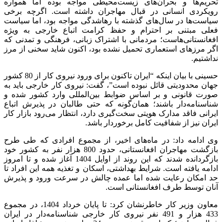
تحریم‌ها و بحران‌های زیست‌محیطی مواجه بوده اما همواره
رویکردی انسانی در قبال مهاجران داشته است. اگرچه برخی
سیاست‌ها در سال‌های گذشته با رهاشدگی مواجه بود، اما سیاست
فعلی مبتنی بر احترام و حفظ کرامت اتباع خارجی به ویژه
افغانستانی‌هاست؛ مردمانی با اشتراک زبانی، فرهنگی و تمدنی که
اگر مرزهای استعماری تحمیل نشده بود، اکنون شاید سخنی از مرز
نداشتیم.
حسینی با بیان اینکه “ایران تاکنون برای ورود نیروی‌ کار از 80 کشور
جهان محدودیتی قائل نبوده است”، گفت: نیروی کار خارجی باید به
صورت قانونی و بر اساس ضوابط بین‌المللی وارد کشور شده و
شناسنامه‌دار باشند؛ همان‌گونه که حتی طالبان در پذیرش اتباع
ایرانی فاقد مدارک هویتی سخت‌گیری دارد، انتظار می‌رود بازار کار
ایران نیز از شفافیت کامل برخوردار باشد.
وی ادامه داد: در ماه‌های اخیر، از مجموع افرادی که طی طرح
بازگشت مهاجران افغانستانی، حدود 800 هزار نفر به کشور خود
بازگردانده ‌شدند که این روند از اوایل 1404 آغاز شده و تا امروز
ادامه یافته است. شرایط بهداشتی، اسکان و تغذیه همه این افراد تا
حد امکان رعایت شده اما عمده چالش در سرعت ورود و پذیرش
آنان توسط طرف افغانستانی است.
معاون وزیر کار خاطرنشان کرد: تا پایان خرداد 1404، در مجموع
433 هزار و 491 نفر نیروی کار خارجی شناسنامه‌دار در ایران