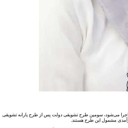
استای اجرای ماده ۲۴ قانون حمایت از خانواده و جوانی جمعیت با هدف حمایت از مادران شیرده دارای فرزند زیر ۲ سال اجرا می‌شود، سومین طرح تشویقی دولت پس از طرح یارانه تشویقی