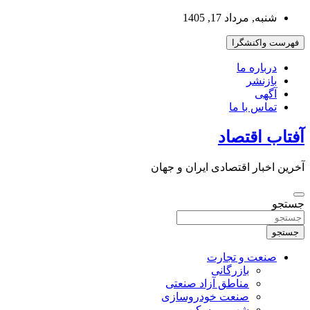
به
شنبه, مرداد 17, 1405
محتوا
بروید
فهرست واکنشگرا
درباره ما
بازنشر
آگهی
تماس با ما
آفتاب اقتصاد
آخرین اخبار اقتصادی ایران و جهان
جستجو
جستجو
صنعت و تجارت
بازرگانی
مناطق آزاد صنعتی
صنعت خودروسازی
شهر و مسکن