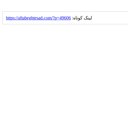
لینک کوتاه:
https://aftabeghtesad.com/?p=49606