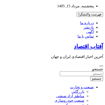
به
پنجشنبه, مرداد 15, 1405
محتوا
بروید
فهرست واکنشگرا
درباره ما
بازنشر
آگهی
تماس با ما
آفتاب اقتصاد
آخرین اخبار اقتصادی ایران و جهان
جستجو
جستجو
صنعت و تجارت
بازرگانی
مناطق آزاد صنعتی
صنعت خودروسازی
شهر و مسکن