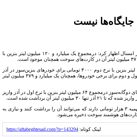
به گزارش اقتصاد آنلاین به نقل از ایسنا، کرامت ویس‌کرمی درباره سهمیه‌های واریزشده برای ۳۱ میلیون کارت سوخت فعال کشور در آذر امسال اظهار کرد: درمجموع یک میلیارد و ۱۲۰ میلیون لیتر بنزین با
وی با اشاره به مقدار سهمیه مصرف‌شده خودرو‌های بنزینی با نرخ دوم ۳۰۰۰ تومانی در آذر بیان کرد: در مجموع یک میلیارد و ۸۶۶ میلیون لیتر بنزین با نرخ دوم ۳۰۰۰ تومانی برای خودر‌های بنزین‌سوز در آذر
واریز شد که تا ۲۱ آذر تنها ۱۸۶ میلیون لیتر آن مصرف شده و همزمان با اجرای طرح جدید بنزین از ۲۲ آذر و اعمال حذف سهمیه بنزین نرخ اول و دوم برای برخی خودروها، همچنان یک میلیارد و ۳۷۹ میلیون لیتر
مدیرعامل شرکت ملی پخش فرآورده‌های نفتی ایران در تشریح مقدار سهمیه موجود خودرو‌های دوگانه‌سوز در آذر تصریح کرد: برای خودرو‌های دوگانه‌سوز درمجموع ۶۴ میلیون لیتر بنزین با نرخ اول در آذر واریز
طبق اعلام وزارت نفت، ویس‌کرمی با تأکید بر اینکه در هشت روز پایانی آذر همه خودرو‌ها چه تک‌سوز و چه دوگانه‌سوز حجم بالایی از سهمیه ۳ هزار تومانی دارند که می‌توانند آن را برداشت کنند و نیازی به
لینک کوتاه:
https://aftabeghtesad.com/?p=143294