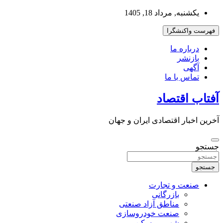
به
یکشنبه, مرداد 18, 1405
محتوا
بروید
فهرست واکنشگرا
درباره ما
بازنشر
آگهی
تماس با ما
آفتاب اقتصاد
آخرین اخبار اقتصادی ایران و جهان
جستجو
جستجو
صنعت و تجارت
بازرگانی
مناطق آزاد صنعتی
صنعت خودروسازی
شهر و مسکن