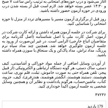
آغاز می‌شود و دربِ حوزه‌های امتحانی به ترتیب رأس‌ ساعت‌ ۷ صبح
و ۱۴:۳۰ عصر بسته خواهد شد. لازم است قبل از بسته شدن درب
ورودی در حوزه آزمون حضور داشته باشید.
روز قبل از برگزاری آزمون مسیر یا مسیرهای تردد از منزل تا حوزه
امتحانی را شناسایی کنید.
برای شرکت در جلسه آزمون همراه داشتن و ارائه کارت شرکت در
آزمون، اصل کارت ملی یا اصل شناسنامه (اصل گذرنامه برای
متقاضیان اتباع خارجی) الزامی است. در غیر این‌صورت از ورود به
جلسه آزمون جلوگیری خواهد شد. همچنین چند مداد سیاه نرم
پررنگ، مداد تراش، مداد پاک‌کن و یک سنجاق یا سوزن همراه داشته‌
باشید.
از آوردن وسایل اضافی از جمله مواد خوراکی و آشامیدنی، کیف
دستی، ساک دستی، هر گونه دستگاه ارتباطی و الکترونیکی (از قبیل
پیجر، تلفن همراه حتی به صورت خاموش، تبلت، قلم نوری، ساعت
هوشمند، دستبند هوشمند، انگشتر هوشمند، هندزفری)، کیف، جزوه،
کتاب، ماشین‌حساب، هرگونه یادداشت و نظایر آن و همچنین وسایل
شخصی به جلسه آزمون اکیداً خودداری کنید.
۴۷۲۳۶
179 بازدید