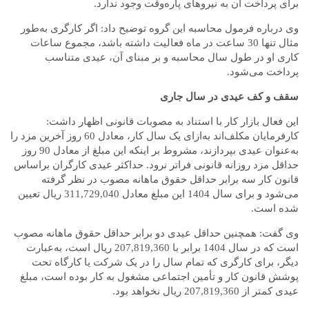
برای پرداخت آن به نیروهای پاره‌‌وقت وجود ندارد.
وی درباره فرمول محاسبه این گروه توضیح داد: اگر کارگری به‌طور
مثال تنها 30 ساعت در ماه فعالیت داشته باشد، مجموع ساعات
کاری او در طول سال محاسبه و بر مبنای آن، عیدی متناسب
پرداخت می‌شود.
سقف و کف عیدی در سال جاری
این فعال بازار کار با استناد به مصوبات قانونی اظهار داشت:
کارفرمایان مکلف‌اند به‌ازای یک سال کار، معادل 60 روز آخرین مزد را
به‌عنوان عیدی بپردازند، مشروط بر اینکه این مبلغ از معادل 90 روز
حداقل مزد روزانه قانونی فراتر نرود. حداکثر عیدی کارگران بر‌اساس
قانون کار سه برابر حداقل حقوق ماهانه مصوب در نظر گرفته
می‌شود و برای سال 1404 این مبلغ معادل 311,729,040 ریال تعیین
شده است.
وی گفت: همچنین حداقل عیدی دو برابر حداقل حقوق ماهانه مصوب
است که در سال 1404 برابر با 207,819,360 ‌ریال است، به‌عبارت
دیگر، برای کارگری که تمام سال را در یک شرکت یا کارگاه تحت
پوشش قانون کار و تأمین اجتماعی مشغول به کار بوده است، مبلغ
عیدی کمتر از 207,819,360 ریال نخواهد بود.