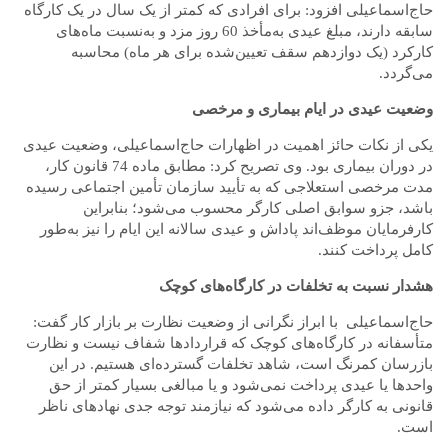
حاج‌اسماعیلی افزود: برای افرادی که کمتر از یک سال در یک کارگاه
سابقه دارند، مبلغ عیدی به‌مأخذ 60 روز مزد و به‌نسبت ماه‌های
کارکرد (یک دوازدهم سقف تعیین‌شده برای هر ماه) محاسبه
می‌گردد.
وضعیت عیدی در ایام بیماری و مرخصی
یکی از نکات حائز اهمیت در اظهارات حاج‌اسماعیلی، وضعیت عیدی
در دوران بیماری بود. وی تصریح کرد: مطابق ماده 74 قانون کار،
مدت مرخصی استعلاجی که به تأیید سازمان تأمین اجتماعی رسیده
باشد، جزو سوابق اصلی کارگر محسوب می‌شود؛ بنابراین
کارفرمایان موظف‌اند پاداش و عیدی سالانه این ایام را نیز به‌طور
کامل پرداخت کنند.
هشدار نسبت به تخلفات در کارگاه‌های کوچک
حاج‌اسماعیلی با ابراز نگرانی از وضعیت نظارت بر بازار کار گفت:
متأسفانه در کارگاه‌های کوچک که قراردادها شفاف نیست و نظارت
بازرسان کمرنگ است، شاهد تخلفات گسترده‌ای هستیم. در این
واحدها یا عیدی پرداخت نمی‌شود و یا مبالغی بسیار کمتر از حق
قانونی به کارگر داده می‌شود که نیازمند توجه جدی نهادهای ناظر
است.