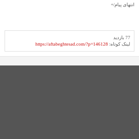
انتهای پیام/+
77 بازدید
لینک کوتاه:
https://aftabeghtesad.com/?p=146128