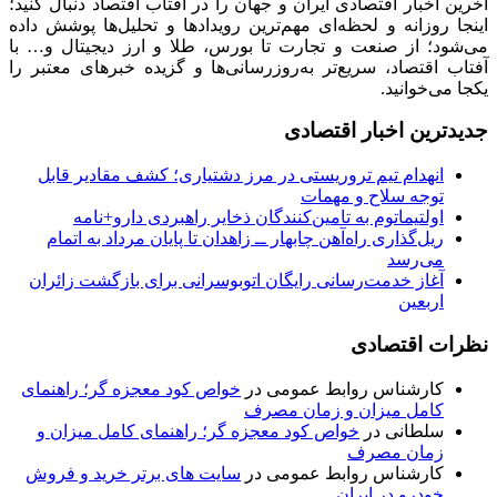
آخرین اخبار اقتصادی ایران و جهان را در آفتاب اقتصاد دنبال کنید؛
اینجا روزانه و لحظه‌ای مهم‌ترین رویدادها و تحلیل‌ها پوشش داده
می‌شود؛ از صنعت و تجارت تا بورس، طلا و ارز دیجیتال و… با
آفتاب اقتصاد، سریع‌تر به‌روزرسانی‌ها و گزیده خبرهای معتبر را
یکجا می‌خوانید.
جدیدترین اخبار اقتصادی
انهدام تیم تروریستی در مرز دشتیاری؛ کشف مقادیر قابل
توجه سلاح و مهمات
اولتیماتوم به تامین‌کنندگان ذخایر راهبردی دارو+نامه
ریل‌گذاری راه‌آهن چابهار ــ زاهدان تا پایان مرداد به اتمام
می‌رسد
آغاز خدمت‌رسانی رایگان اتوبوسرانی برای بازگشت زائران
اربعین
نظرات اقتصادی
کارشناس روابط عمومی
در
خواص کود معجزه گر؛ راهنمای
کامل میزان و زمان مصرف
سلطانی
در
خواص کود معجزه گر؛ راهنمای کامل میزان و
زمان مصرف
کارشناس روابط عمومی
در
سایت های برتر خرید و فروش
خودرو در ایران