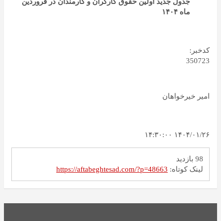
جدول جدید اولین حقوق کارگران و کارمندان در فروردین
ماه ۱۴۰۴
کدخبر:
350723
امیر خیرخواهان
۱۴۰۴/۰۱/۲۶ ۱۴:۳۰:۰۰
98 بازدید
لینک کوتاه:
https://aftabeghtesad.com/?p=48663