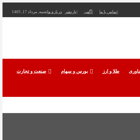
تماس با ما
آگهی
بازنشر
درباره ما
شنبه, مرداد 17, 1405
ناوری
طلا و ارز
بورس و سهام
صنعت و تجارت