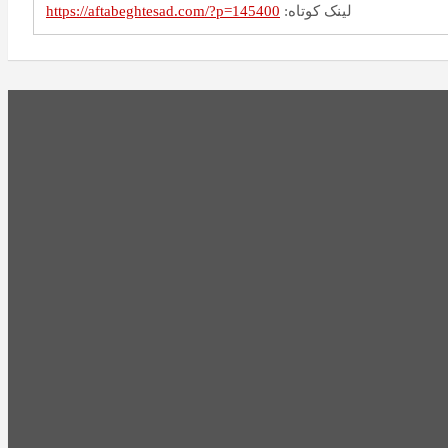
لینک کوتاه:
https://aftabeghtesad.com/?p=145400