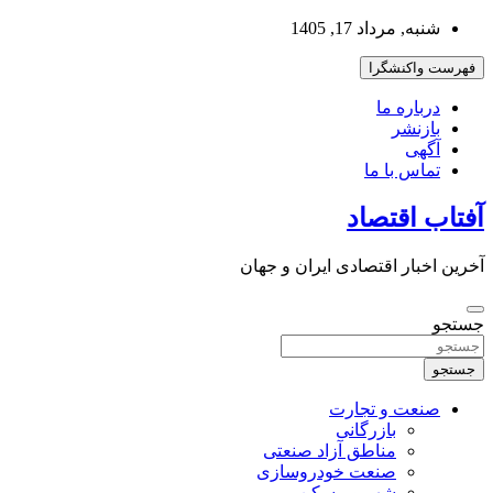
به
شنبه, مرداد 17, 1405
محتوا
بروید
فهرست واکنشگرا
درباره ما
بازنشر
آگهی
تماس با ما
آفتاب اقتصاد
آخرین اخبار اقتصادی ایران و جهان
جستجو
جستجو
صنعت و تجارت
بازرگانی
مناطق آزاد صنعتی
صنعت خودروسازی
شهر و مسکن