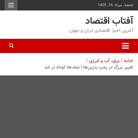
جمعه, مرداد 16, 1405
توا
وید
آفتاب اقتصاد
آخرین اخبار اقتصادی ایران و جهان
خـانـه
برق، آب و انرژی
تغییر بزرگ در پمپ بنزین‌ها | صف‌ها کوتاه تر شد