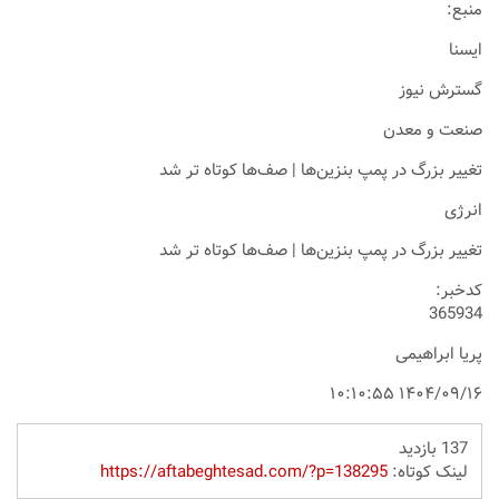
منبع:
ايسنا
گسترش نیوز
صنعت و معدن
تغییر بزرگ در پمپ بنزین‌ها | صف‌ها کوتاه تر شد
انرژی
تغییر بزرگ در پمپ بنزین‌ها | صف‌ها کوتاه تر شد
کدخبر:
365934
پریا ابراهیمی
۱۴۰۴/۰۹/۱۶ ۱۰:۱۰:۵۵
137 بازدید
لینک کوتاه:
https://aftabeghtesad.com/?p=138295