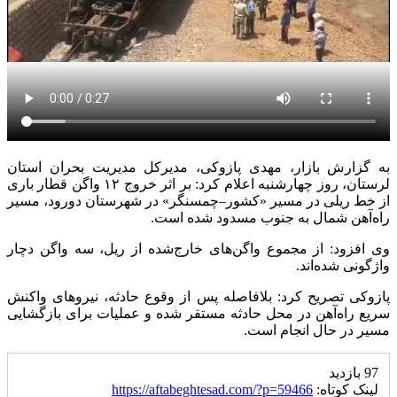
به گزارش بازار، مهدی پازوکی، مدیرکل مدیریت بحران استان
لرستان، روز چهارشنبه اعلام کرد: بر اثر خروج ۱۲ واگن قطار باری
از خط ریلی در مسیر «کشور–چمسنگر» در شهرستان دورود، مسیر
راه‌آهن شمال به جنوب مسدود شده است.
وی افزود: از مجموع واگن‌های خارج‌شده از ریل، سه واگن دچار
واژگونی شده‌اند.
پازوکی تصریح کرد: بلافاصله پس از وقوع حادثه، نیروهای واکنش
سریع راه‌آهن در محل حادثه مستقر شده و عملیات برای بازگشایی
مسیر در حال انجام است.
97 بازدید
لینک کوتاه:
https://aftabeghtesad.com/?p=59466