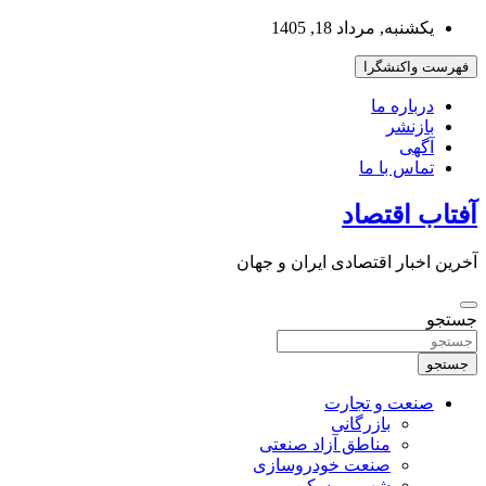
به
یکشنبه, مرداد 18, 1405
محتوا
بروید
فهرست واکنشگرا
درباره ما
بازنشر
آگهی
تماس با ما
آفتاب اقتصاد
آخرین اخبار اقتصادی ایران و جهان
جستجو
جستجو
صنعت و تجارت
بازرگانی
مناطق آزاد صنعتی
صنعت خودروسازی
شهر و مسکن