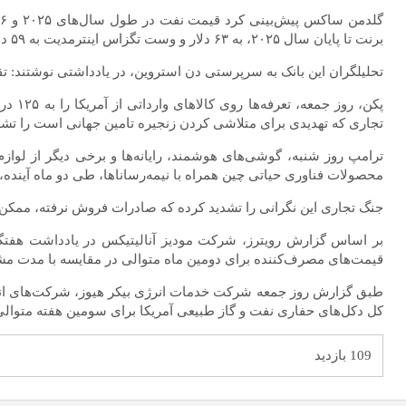
برنت تا پایان سال ۲۰۲۵، به ۶۳ دلار و وست تگزاس اینترمدیت به ۵۹ دلار برسد. همچنین، میانگین قیمت نفت در سال ۲۰۲۶ به ۵۸ دلار و شاخص نفت آمریکا، به ۵۵ دلار می‌رسد.
تحلیلگران این بانک به سرپرستی دن استروین، در یادداشتی نوشتند: تقاضای جهانی برای نفت در سه ماهه چهارم س
پکن، 
تجاری که تهدیدی برای متلاشی کردن زنجیره تامین جهانی است را تشد
ترامپ روز شنبه، گوشی‌های هوشمند، رایانه‌ها و برخی دیگر از لوازم 
محصولات فناوری حیاتی چین همراه با نیمه‌رساناها، طی دو ماه آینده،
جنگ تجاری این نگرانی را تشدید کرده که صادرات فروش نرفته، ممک
قیمت‌های مصرف‌کننده برای دومین ماه متوالی در مقایسه با مدت مشابه سال قبل 
کل دکل‌های حفاری نفت و گاز طبیعی آمریکا برای سومین هفته متوال
109 بازدید