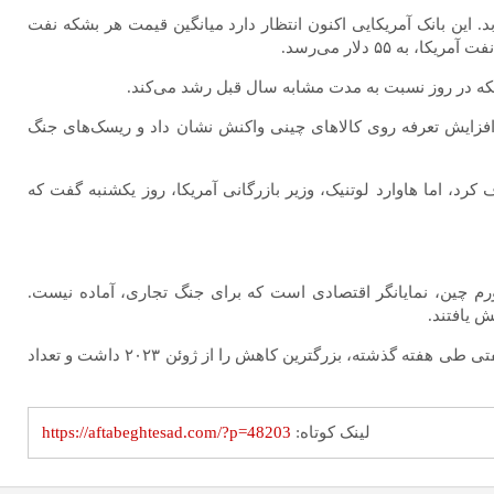
بالاتر اوپک پلاس، کاهش می‌یابد. این بانک آمریکایی اکنون انتظار دارد میانگین قیمت هر بشکه نفت
مپ، رئیس‌جمهور آمریکا، مبنی بر افزایش تعرفه روی کالا‌های چینی واکنش نشان داد و ریسک‌های جنگ
کرد، اما هاوارد لوتنیک، وزیر بازرگانی آمریکا، روز یکشنبه گفت که
دداشت هفتگی خود با اشاره به داده‌های منتشر شده در ۱۰ آوریل گفت: داده‌های تورم چین، نمایانگر اقتصادی است که برای جنگ تجاری، آماده نیست.
طبق گزارش روز جمعه شرکت خدمات انرژی بیکر هیوز، شرکت‌های انرژی آمریکا آماده کاهش احتمالی تقاضا شده و در نتیجه، تعداد دکل‌های نفتی طی هفته گذشته، بزرگترین کاهش را از ژوئن ۲۰۲۳ داشت و تعداد
لینک کوتاه:
https://aftabeghtesad.com/?p=48203