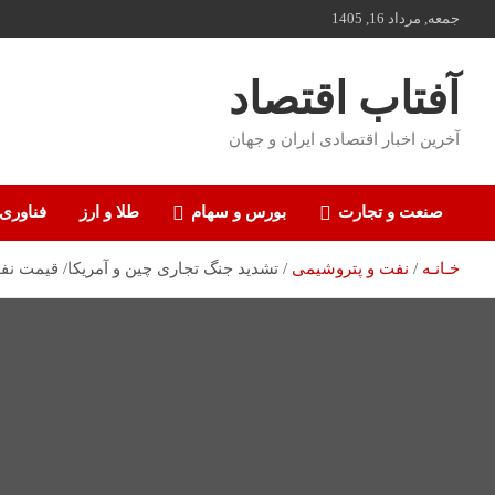
ه
جمعه, مرداد 16, 1405
حتوا
روید
آفتاب اقتصاد
آخرین اخبار اقتصادی ایران و جهان
صنعت و تجارت
بورس و سهام
طلا و ارز
فناوری
خـانـه
نفت و پتروشیمی
تشدید جنگ تجاری چین و آمریکا/ قیمت ن