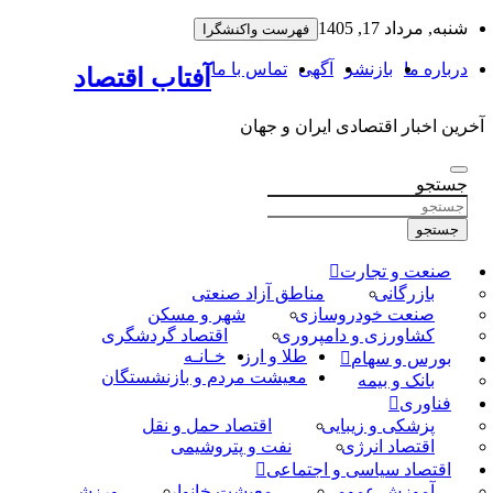
به
شنبه, مرداد 17, 1405
فهرست واکنشگرا
محتوا
بروید
درباره ما
بازنشر
آگهی
تماس با ما
آفتاب اقتصاد
آخرین اخبار اقتصادی ایران و جهان
جستجو
جستجو
صنعت و تجارت
بازرگانی
مناطق آزاد صنعتی
صنعت خودروسازی
شهر و مسکن
کشاورزی و دامپروری
اقتصاد گردشگری
طلا و ارز
خـانـه
بورس و سهام
معیشت مردم و بازنشستگان
بانک و بیمه
فناوری
پزشکی و زیبایی
اقتصاد حمل و نقل
اقتصاد انرژی
نفت و پتروشیمی
اقتصاد سیاسی و اجتماعی
آموزش عمومی
معیشت خانوار
ورزشی