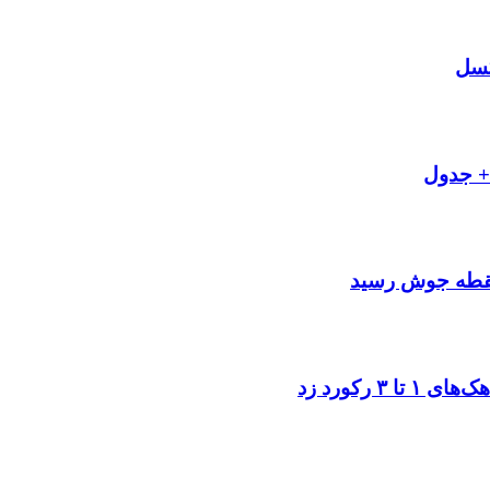
کسل
به نقطه جوش رسید