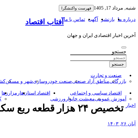
به
شنبه, مرداد 17, 1405
فهرست واکنشگرا
محتوا
بروید
درباره ما
بازنشر
آگهی
تماس با ما
آفتاب اقتصاد
آخرین اخبار اقتصادی ایران و جهان
جستجو
جستجو
صنعت و تجارت
بازرگانی
مناطق آزاد صنعتی
صنعت خودروسازی
شهر و مسکن
کشا
اقتصاد سیاسی و اجتماعی
اقتصاد استان‌ها
رمزارزها
آموزش عمومی
معیشت خانوار
ورزشی
ک
اخبار
تخصیص ۲۴ هزار قطعه ربع سکه جدید در هفته سوم آبان – خبرگزاری مهر | اخبار ایران و جهان
آبان ۲۶, ۱۴۰۳