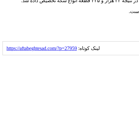
یص داده شد.
لینک کوتاه:
https://aftabeghtesad.com/?p=27959