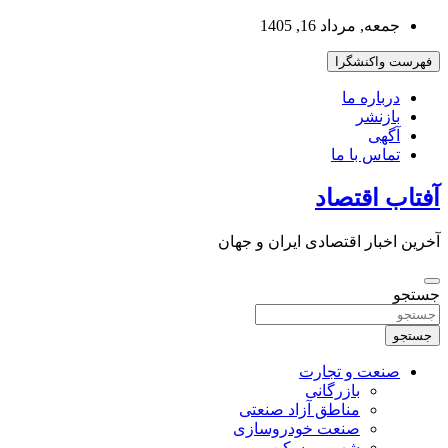
به
جمعه, مرداد 16, 1405
محتوا
بروید
فهرست واکنشگرا
درباره ما
بازنشر
آگهی
تماس با ما
آفتاب اقتصاد
آخرین اخبار اقتصادی ایران و جهان
جستجو
جستجو
صنعت و تجارت
بازرگانی
مناطق آزاد صنعتی
صنعت خودروسازی
شهر و مسکن