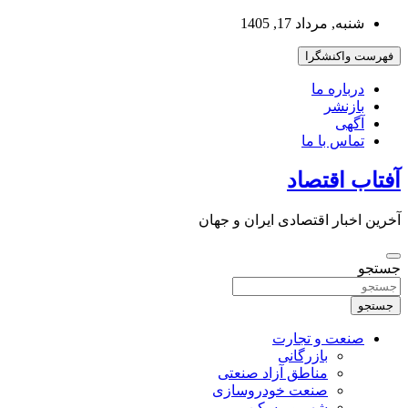
به
شنبه, مرداد 17, 1405
محتوا
بروید
فهرست واکنشگرا
درباره ما
بازنشر
آگهی
تماس با ما
آفتاب اقتصاد
آخرین اخبار اقتصادی ایران و جهان
جستجو
جستجو
صنعت و تجارت
بازرگانی
مناطق آزاد صنعتی
صنعت خودروسازی
شهر و مسکن